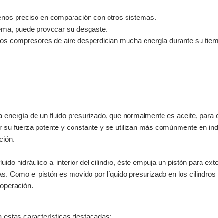
 menos preciso en comparación con otros sistemas.
ema, puede provocar su desgaste.
 los compresores de aire desperdician mucha energía durante su tie
a energía de un fluido presurizado, que normalmente es aceite, para 
por su fuerza potente y constante y se utilizan más comúnmente en ind
oción.
do hidráulico al interior del cilindro, éste empuja un pistón para ext
. Como el pistón es movido por líquido presurizado en los cilindros
 operación.
o a estas características destacadas: