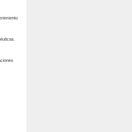
enimiento
éuticas.
aciones