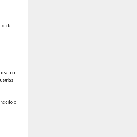
mpo de
crear un
ustrias
enderlo o