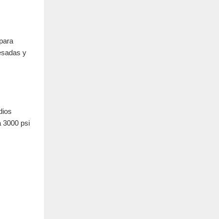
para
pesadas y
dios
a 3000 psi