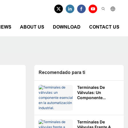
NEWS
ABOUT US
DOWNLOAD
CONTACT US
Recomendado para ti
Terminales De
Válvulas: Un
Componente
Esencial En La
Automatización
Industrial.
Terminales De
Válvulas Frente A