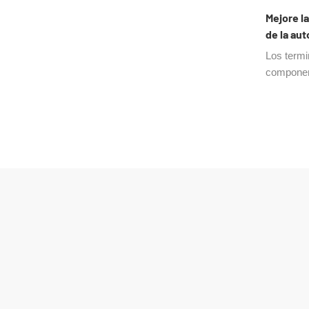
Mejore la
de la au
de válvu
Los termi
aplicaci
componen
moderna,
válvulas 
compacta.
reducen l
mejoran l