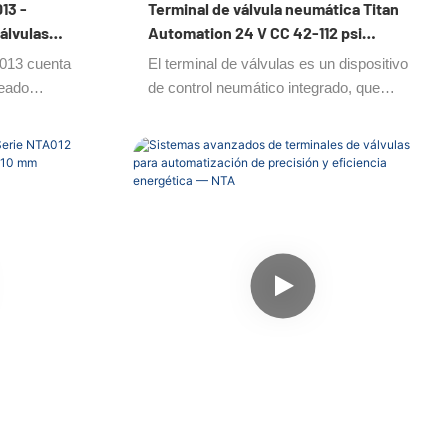
13 -
Terminal de válvula neumática Titan
álvulas
Automation 24 V CC 42-112 psi
teligentes
Multipolar
A013 cuenta
El terminal de válvulas es un dispositivo
leado
de control neumático integrado, que
normemente el
integra múltiples válvulas solenoides y
o. Tres de
unidades de control en un sistema
 protectoras
modular.
7 contra el
 de
 reemplazar el
ques de
ilidad al
 la
res. La serie
respuesta
da útil.