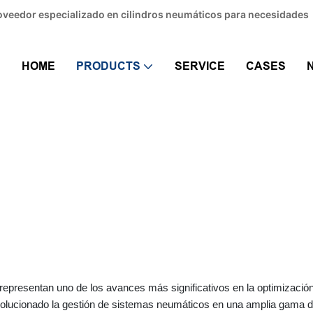
Proveedor especializado en cilindros neumáticos para necesidades
HOME
PRODUCTS
SERVICE
CASES
Terminal De Válvulas
 Automation
PRODUCTS
Válvula neumática
Terminal de vá
 representan uno de los avances más significativos en la optimización
lucionado la gestión de sistemas neumáticos en una amplia gama de 