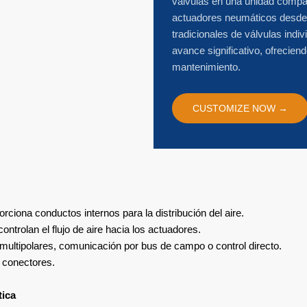
válvulas en una unidad compact
actuadores neumáticos desde 
tradicionales de válvulas indi
avance significativo, ofrecien
mantenimiento.
CUSTOMIZE NOW →
rciona conductos internos para la distribución del aire.
trolan el flujo de aire hacia los actuadores.
 multipolares, comunicación por bus de campo o control directo.
y conectores.
tica