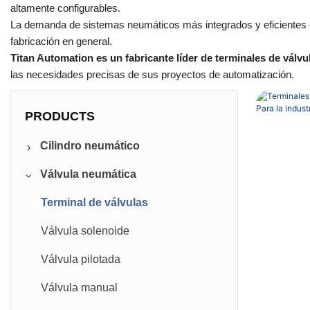
altamente configurables.
La demanda de sistemas neumáticos más integrados y eficientes e
fabricación en general.
Titan Automation es un fabricante líder de terminales de válv
las necesidades precisas de sus proyectos de automatización.
PRODUCTS
Cilindro neumático
Válvula neumática
Cilindros estándar
Cilindros compactos
Terminal de válvulas
Cilindros redondos
Válvula solenoide
Dos cilindros de tres varillas &
Válvula pilotada
Otros cilindros
Válvula manual