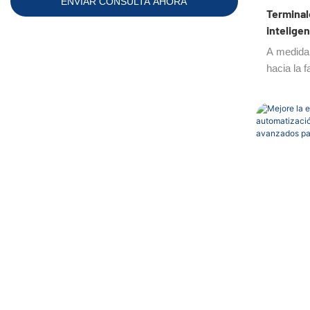
ENVIAR CONSULTA AHORA
Terminal
intelige
industri
A medida 
hacia la f
inteligen
control n
nunca ha 
válvulas
fundament
automatiz
múltiples
compacta 
solucion
válvulas 
fiabilidad
productiv
aplicacio