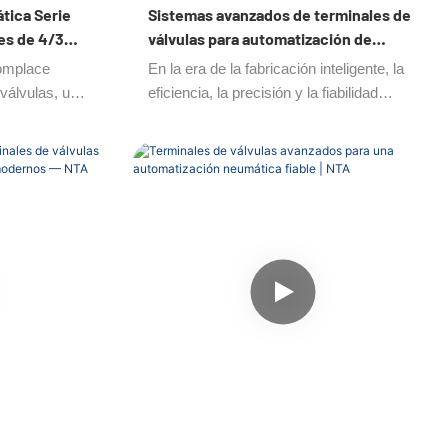
tica Serie
Sistemas avanzados de terminales de
es de 4/3
válvulas para automatización de
precisión y eficiencia energética —
complace
En la era de la fabricación inteligente, la
NTA
 válvulas, una
eficiencia, la precisión y la fiabilidad
 a la
definen el éxito de los sistemas de
Diseñados
automatización modernos. Los sistemas
o de las
de terminales de válvulas de NTA están
cesos de
diseñados específicamente para
de equipos
optimizar el control neumático, simplificar
nales de
la instalación y mejorar la productividad
2 combinan
en múltiples industrias. Con una
rabilidad en un
estructura inteligente, una configuración
ficación
flexible y una durabilidad excepcional,
representan una nueva generación de
tecnología neumática para entornos de
producción automatizados.