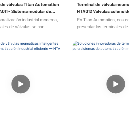
 de válvulas Titan Automation
Terminal de válvula neumá
A011 - Sistema modular de
NTA012 Válvulas solenoid
es de válvulas
vías de 10 mm
omatización industrial moderna,
En Titan Automation, nos 
nales de válvulas se han
presentar los terminales de
do en componentes esenciales
revolucionaria incorporación
nan flexibilidad, precisión y
automatización industrial. 
a. Los sistemas avanzados de
para optimizar el rendimient
s de válvulas de NTA están
máquinas y agilizar los pro
 para ofrecer un control de aire
instalación de fabricantes 
na instalación simplificada y
originales (OEM), los termi
ración perfecta en múltiples
válvulas de la serie NTA01
as de automatización. Gracias
versatilidad, eficiencia y du
strucción compacta y diseño
paquete compacto con clasi
e, ayudan a las fábricas a
IP65/67.
a productividad manteniendo
idad constante.