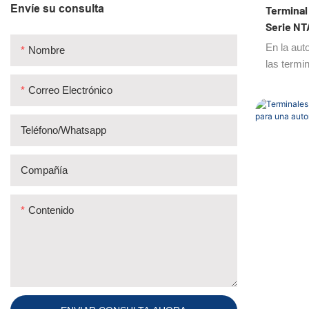
Envíe su consulta
Terminal
Enchufes de latón & adaptadores
Serie NT
terminal
Acoplador rápido neumático
En la aut
Nombre
las termi
converti
Correo Electrónico
que combi
eficienci
Teléfono/whatsapp
terminale
diseñados
óptimo, u
Compañía
una integ
plataform
Contenido
a su con
inteligent
mejorar l
una fiabil