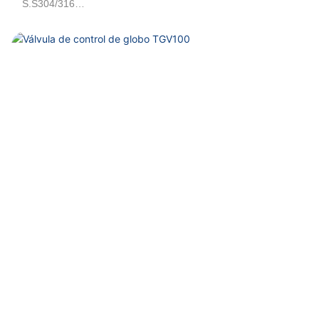
S.S304/316
Aire, agua, petrolero 50cts
Operado por neumático
DN80, DN100
G3, G4