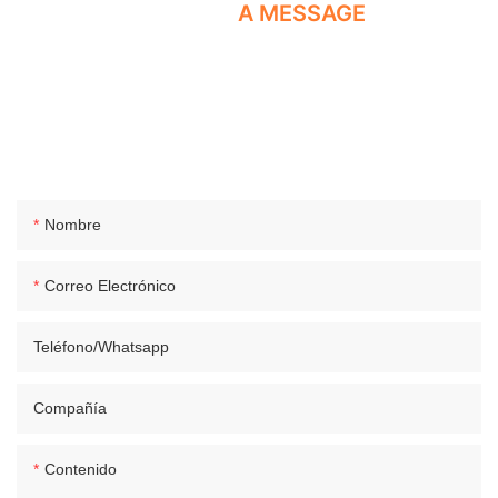
DÉJANOS
A MESSAGE
Titan Automation es una empresa manufacturera especializada
en el desarrollo, la producción, la venta y el servicio de
componentes neumáticos. Somos fabricantes y fábricas de
componentes neumáticos en China. ¡Contáctenos para más
información!
Nombre
Correo Electrónico
Teléfono/whatsapp
Compañía
Contenido