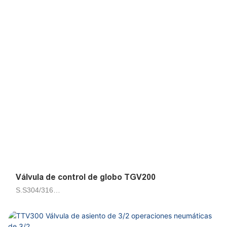
Válvula de control de globo TGV200
S.S304/316
Aire, agua, petrolero 50cts
Operado por neumático
DN15, DN20, DN25, DN32, DN40, DN50, DN65