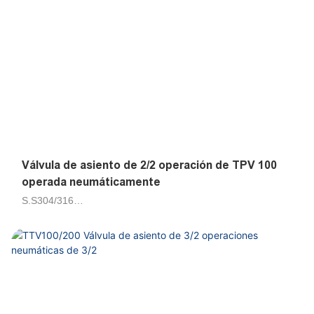
Válvula de asiento de 2/2 operación de TPV 100
operada neumáticamente
S.S304/316
Aire, agua, petrolero 50cts
Piloto de émbolo
DN10, DN15, DN20, DN25, DN32, DN40, DN50, DN65,
DN80, DN100
G3/8, G1/2, G3/4, G1, G1-1/4, G1-1/2, G2, G2-1/2, G3