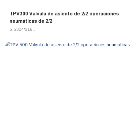
TPV300 Válvula de asiento de 2/2 operaciones
neumáticas de 2/2
S.S304/316
Aire, agua, petrolero 50cts
Piloto de émbolo
DN15, DN20, DN25, DN32, DN40, DN50, DN65
G1/2, G3/4, G1, G1-1/4, G1-1/2, G2, G2-1/2