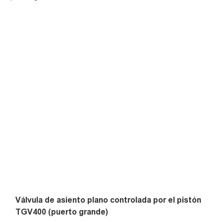
G1/2, G3/4, G1, G1-1/4, G1-1/2, G2
Válvula de asiento plano controlada por el pistón
TGV400 (puerto grande)