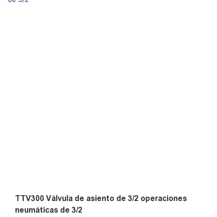
G1/2, G3/4, G1, G1-1/4, G1-1/2, G2, G2-1/2
TTV300 Válvula de asiento de 3/2 operaciones
neumáticas de 3/2