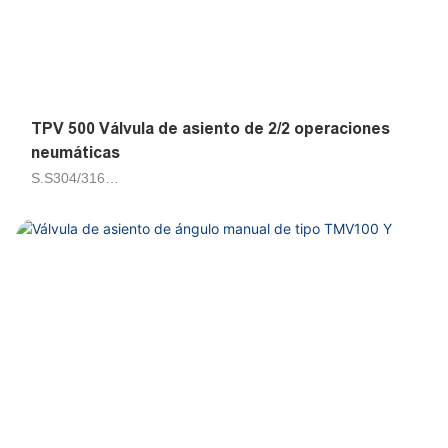
TPV 500 Válvula de asiento de 2/2 operaciones
neumáticas
S.S304/316
Aire, agua, petrolero 50cts
Piloto de émbolo
DN15, DN20, DN25, DN32, DN40, DN50, DN65
G1/2, G3/4, G1, G1-1/4, G1-1/2, G2, G2-1/2