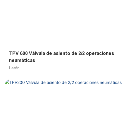
TPV 600 Válvula de asiento de 2/2 operaciones
neumáticas
Latón
Aire, agua, petrolero 50cts
Piloto de émbolo
DN15, DN20, DN25, DN32, DN40, DN50, DN65
G1/2, G3/4, G1, G1-1/4, G1-1/2, G2