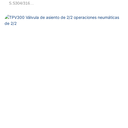
S.S304/316
Aire, agua, petrolero 50cts
Piloto de émbolo
DN15, DN20, DN25
G1/2, G3/4, G1, G1-1/4, G1-1/2, G2