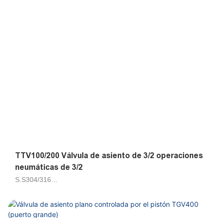
TTV100/200 Válvula de asiento de 3/2 operaciones
neumáticas de 3/2
S.S304/316
Aire, agua, petrolero 50cts
Piloto de émbolo
DN15, DN20, DN25, DN32, DN40, DN50