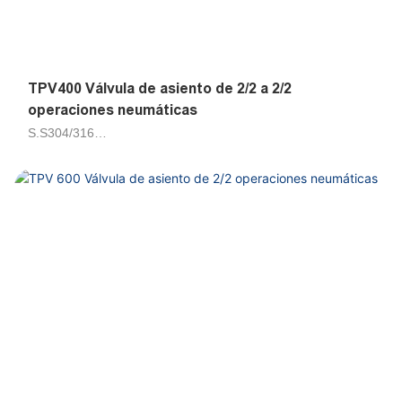
TPV400 Válvula de asiento de 2/2 a 2/2
operaciones neumáticas
S.S304/316
Aire, agua, petrolero 50cts
Piloto de émbolo
DN15, DN20, DN25, DN32, DN40, DN50, DN65, DN80,
DN100
G1/2, G3/4, G1, G1-1/4, G1-1/2, G2, G2-1/2, G3, G4