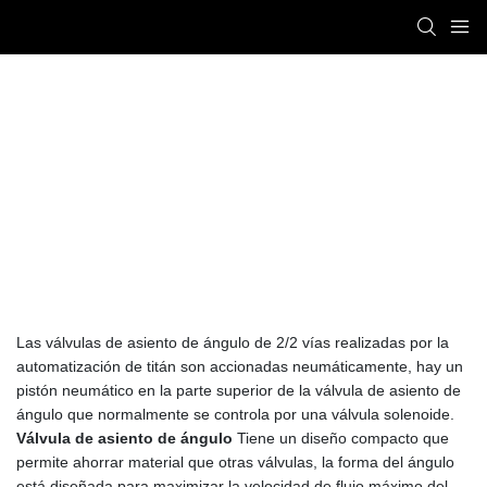
Válvula De Asiento De Ángulo
Titan Automation
PRODUCTS
Válvula de asiento de ángulo
Las válvulas de asiento de ángulo de 2/2 vías realizadas por la
automatización de titán son accionadas neumáticamente, hay un
pistón neumático en la parte superior de la válvula de asiento de
ángulo que normalmente se controla por una válvula solenoide.
Válvula de asiento de ángulo
Tiene un diseño compacto que
permite ahorrar material que otras válvulas, la forma del ángulo
está diseñada para maximizar la velocidad de flujo máximo del