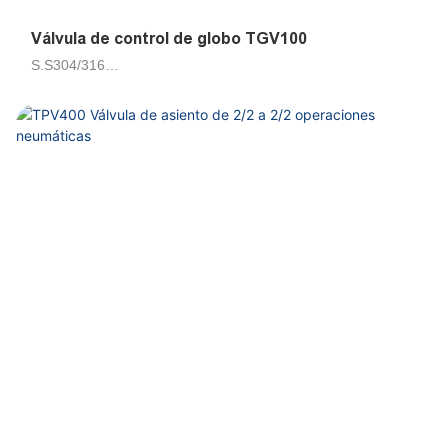
Válvula de control de globo TGV100
S.S304/316
Aire, agua, petrolero 50cts
Piloto de émbolo
DN15, DN20, DN25, DN32, DN40, DN50, DN65
G1/2, G3/4, G1, G1-1/4, G1-1/2, G2, G2-1/2