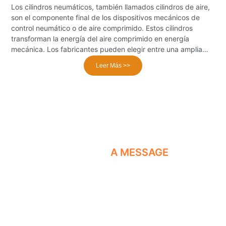
Los cilindros neumáticos, también llamados cilindros de aire,
U
son el componente final de los dispositivos mecánicos de
d
control neumático o de aire comprimido. Estos cilindros
a
transforman la energía del aire comprimido en energía
s
mecánica. Los fabricantes pueden elegir entre una amplia
a
variedad de cilindros neumáticos, incluyendo cilindros
d
Leer Más >>
compactos, cilindros estándar ISO, cilindros intercambiables
l
NFPA, cilindros rotativos, cilindros sin vástago e incluso
i
unidades especiales fabricadas a medida. Esta versatilidad
c
les permite adaptar sus soluciones de automatización a
s
aplicaciones específicas.
n
LEAVE US
A MESSAGE
Titan Automation es una empresa manufacturera especializada
en el desarrollo, la producción, la venta y el servicio de
componentes neumáticos. Somos fabricantes y fábricas de
componentes neumáticos en China. ¡Contáctenos para más
información!