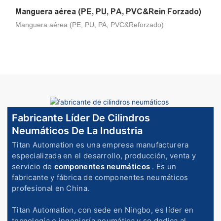
Manguera aérea (PE, PU, ​​PA, PVC&Rein Forzado)
Manguera aérea (PE, PU, ​​PA, PVC&Reforzado)
Fabricante Líder De Cilindros
Neumáticos De La Industria
Titan Automation es una empresa manufacturera
especializada en el desarrollo, producción, venta y
servicio de
componentes neumáticos
. Es un
fabricante y fábrica de componentes neumáticos
profesional en China.
Titan Automation, con sede en Ningbo, es líder en
tecnología e ingeniería neumática y se dedica al