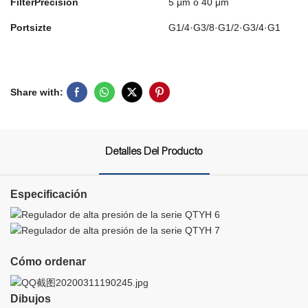
FilterPrecision
5 μm o 40 μm
Portsizte
G1/4·G3/8·G1/2·G3/4·G1
Share with:
Detalles Del Producto
Especificación
Cómo ordenar
Dibujos