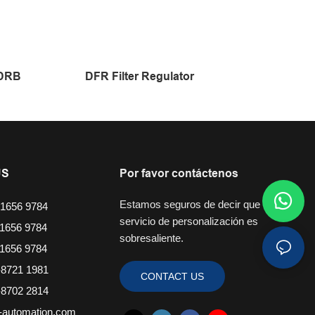
 DRB
DFR Filter Regulator
US
Por favor contáctenos
Estamos seguros de decir que nuestro
1656 9784
servicio de personalización es
1656 9784
sobresaliente.
1656 9784
8721 1981
CONTACT US
8702 2814
-automation.com