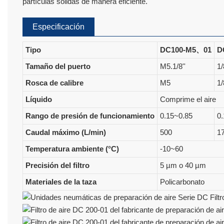
partículas sólidas de manera eficiente.
Especificación
Tipo
DC100-M5、01
D
Tamaño del puerto
M5.1/8''
1/
Rosca de calibre
M5
1/
Líquido
Comprime el aire
Rango de presión de funcionamiento
0.15~0.85
0
Caudal máximo (L/min)
500
1
Temperatura ambiente (°C)
-10~60
Precisión del filtro
5 µm o 40 µm
Materiales de la taza
Policarbonato