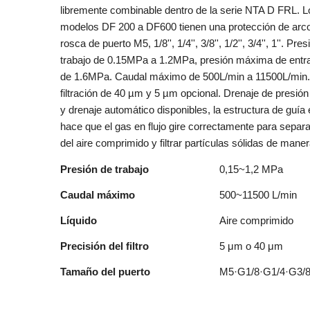
libremente combinable dentro de la serie NTA D FRL. L
modelos DF 200 a DF600 tienen una protección de arco
rosca de puerto M5, 1/8'', 1/4'', 3/8'', 1/2'', 3/4'', 1''. Pre
trabajo de 0.15MPa a 1.2MPa, presión máxima de entra
de 1.6MPa. Caudal máximo de 500L/min a 11500L/min
filtración de 40 µm y 5 µm opcional. Drenaje de presión 
y drenaje automático disponibles, la estructura de guía 
hace que el gas en flujo gire correctamente para separa
del aire comprimido y filtrar partículas sólidas de maner
Presión de trabajo
0,15~1,2 MPa
Caudal máximo
500~11500 L/min
Líquido
Aire comprimido
Precisión del filtro
5 μm o 40 μm
Tamaño del puerto
M5·G1/8·G1/4·G3/