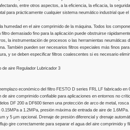
tando, entre otros aspectos, a la eficiencia, la eficacia, la segurida
ental para prácticamente cualquier sistema neumático industrial que el 
 y la humedad en el aire comprimido de la máquina. Todos los compon
filtro demasiado fino para la aplicación puede obstruirse rápidamente
ndros, la instrumentación de procesos o las herramientas neumáticas d
fina. También pueden ser necesarios filtros especiales más finos para
tura, y se deben especificar filtros coalescentes si es necesario elimi
un reemplazo económico del filtro FESTO D series FRL LF fabricado en 
 de aire comprimido confiable para aplicaciones en entornos no críti
elos DF 200 a DF600 tienen una protección de arco de metal, rosca
rabajo de 0.15MPa a 1.2MPa, presión máxima de entrada de aire de 1.6MPa
m y 5 µm opcional. Drenaje de presión diferencial y drenaje automát
flujo gire correctamente para separar el agua del aire comprimido y fil