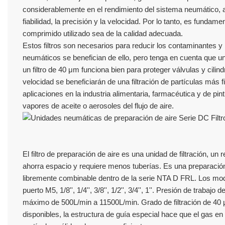
considerablemente en el rendimiento del sistema neumático, afec
fiabilidad, la precisión y la velocidad. Por lo tanto, es fundam
comprimido utilizado sea de la calidad adecuada.
Estos filtros son necesarios para reducir los contaminantes
neumáticos se benefician de ello, pero tenga en cuenta que un 
un filtro de 40 μm funciona bien para proteger válvulas y cili
velocidad se beneficiarán de una filtración de partículas más 
aplicaciones en la industria alimentaria, farmacéutica y de pin
vapores de aceite o aerosoles del flujo de aire.
El filtro de preparación de aire es una unidad de filtración, 
ahorra espacio y requiere menos tuberías. Es una preparación
libremente combinable dentro de la serie NTA D FRL. Los mod
puerto M5, 1/8'', 1/4'', 3/8'', 1/2'', 3/4'', 1''. Presión de t
máximo de 500L/min a 11500L/min. Grado de filtración de 40 µ
disponibles, la estructura de guía especial hace que el gas en 