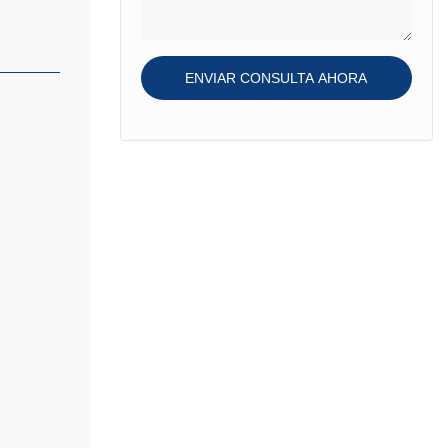
of filter regulator is
offered with pressure
gauge.
ENVIAR CONSULTA AHORA