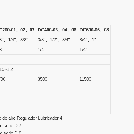
C200-01、02、03
DC400-03、04、06
DC600-06、08
8''、1/4''、3/8''
3/8''、1/2''、3/4''
3/4''、1''
8''
1/4''
1/4''
.15~1.2
700
3500
11500