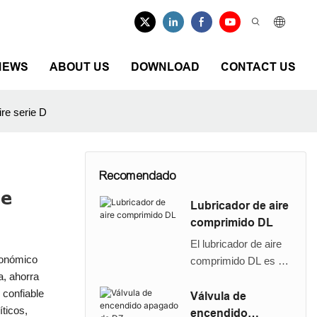
NEWS
ABOUT US
DOWNLOAD
CONTACT US
ire serie D
Recomendado
de
Lubricador de aire
comprimido DL
El lubricador de aire
económico
comprimido DL es un
a, ahorra
reemplazo ecnómico
 confiable
del lubricador de la
Válvula de
ticos,
serie Festo D FRL loe
encendido