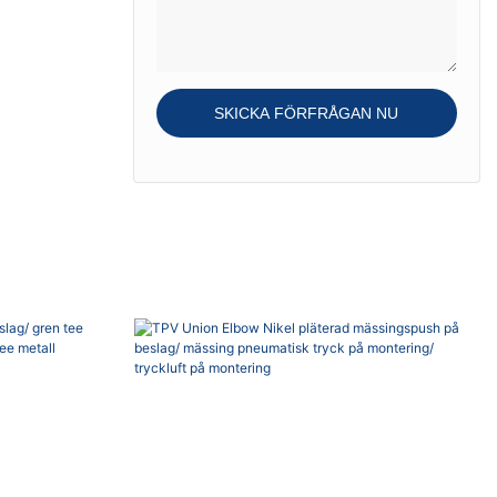
och bryter
manuell anslutning
applikationer:
livscykelnummer
och diskonnering,
lageroptimering,
som når 1
sammansättning och
manuell anslutning
uppsättning. Lång
och frånkoppling,
SKICKA FÖRFRÅGAN NU
livslängd, luft genom
kompakt och
och bryt liv Cy
ergonomisk. Lång
livslängd, luft genom
och bryt
livscykelnummer
räckvidd