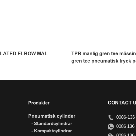
PLATED ELBOW MAL
TPB manlig gren tee mässin
gren tee pneumatisk tryck p
gren tee metall skruvlås mo
Produkter
CONTACT 
Pneumatisk cylinder
0086-136 
- Standardcylindrar
0086 136 
- Kompaktcylindrar
0086 136 