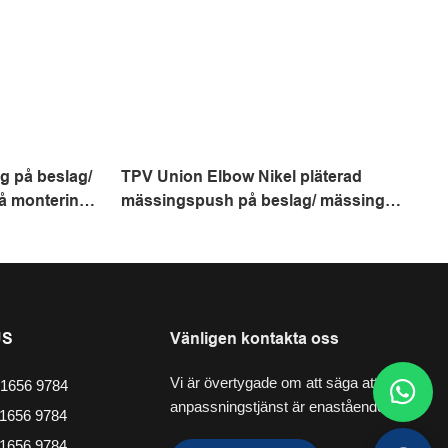
g på beslag/
TPV Union Elbow Nikel pläterad
å montering/
mässingspush på beslag/ mässing
ntering
pneumatisk tryck på montering/ tryckluft
på montering
US
Vänligen kontakta oss
Vi är övertygade om att säga att vår
1656 9784
anpassningstjänst är enastående.
1656 9784
1656 9784