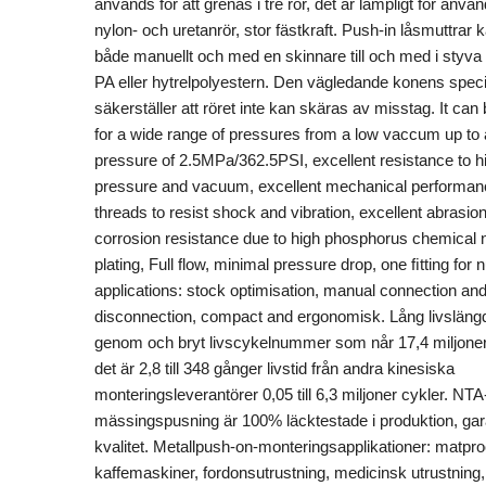
används för att grenas i tre rör, det är lämpligt för anv
nylon- och uretanrör, stor fästkraft. Push-in låsmuttrar 
både manuellt och med en skinnare till och med i styva
PA eller hytrelpolyestern. Den vägledande konens speci
säkerställer att röret inte kan skäras av misstag. It can
for a wide range of pressures from a low vaccum up to 
pressure of 2.5MPa/362.5PSI, excellent resistance to h
pressure and vacuum, excellent mechanical performan
threads to resist shock and vibration, excellent abrasio
corrosion resistance due to high phosphorus chemical n
plating, Full flow, minimal pressure drop, one ﬁtting fo
applications: stock optimisation, manual connection an
disconnection, compact and ergonomisk. Lång livslängd,
genom och bryt livscykelnummer som når 17,4 miljoner
det är 2,8 till 348 gånger livstid från andra kinesiska
monteringsleverantörer 0,05 till 6,3 miljoner cykler. NTA
mässingspusning är 100% läcktestade i produktion, ga
kvalitet. Metallpush-on-monteringsapplikationer: matpr
kaffemaskiner, fordonsutrustning, medicinsk utrustning,