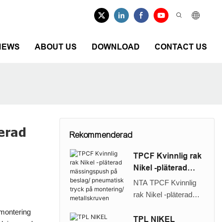
NEWS
ABOUT US
DOWNLOAD
CONTACT US
erad
Rekommenderad
TPCF Kvinnlig rak
Nikel -pläterad
mässingspush på
NTA TPCF Kvinnlig
beslag/
rak Nikel -pläterad
pneumatisk tryck
mässingspush på
montering
på montering/
montering/snabb
TPL NIKEL