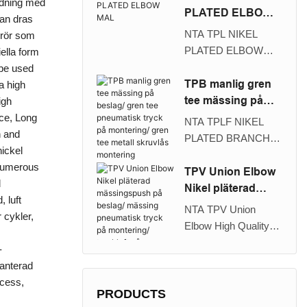
ändning med
metallskruven
tryck på
PLATED ELBOW
kan dras
montering/metallskru
MAL
NTA TPL NIKEL
 rör som
vlås kan enkelt
PLATED ELBOW
ella form
installeras. Push-in-
PUSH ON
 be used
låsmuttrarna kan dras
FARTING/PNEUMAT
TPB manlig gren
a high
åt både manuellt och
IC ELBOW PUSH
tee mässing på
igh
med en skinkare
ON
beslag/ gren tee
ce, Long
NTA TPLF NIKEL
även i fall av styva rör
FARTING/METAL
pneumatisk tryck
n and
PLATED BRANCH
som PA eller
SCREW LOCK
på montering/
ickel
TEE PUSH ON
hytrelpolyestern. Den
ELBOW
gren tee metall
r numerous
FARTING/CLANCH
TPV Union Elbow
vägledande konens
FARTING/Snabb
skruvlås
d
TEE PNEUMATIC
Nikel pläterad
speciella form
armbåge Tryck på
montering
 luft
PUSH ON
mässingspush på
säkerställer att röret
NTA TPV Union
montering används
 cykler,
FARTING/CRANCH
beslag/ mässing
inte kan skäras av
Elbow High Quality
för att rör en kvinnlig
TEE METAL SCREW
pneumatisk tryck
misstag. Det är
Nikel Plated Brass
tråd i vinklar. kan
-
LOCK
på montering/
lämpligt för
Push On Fiting/Brass
enkelt installeras.
ranterad
FITTING/CRANCH
tryckluft på
användning med
Pneumatic Push On
Push-in-låsmuttrarna
ocess,
TEE RAPID PUSH
montering
nylon- och uretanrör.
Fiting/Comprimering
PRODUCTS
kan dras åt både
ON FARTING