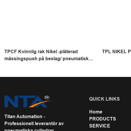
TPCF Kvinnlig rak Nikel -pläterad
TPL NIKEL 
mässingspush på beslag/ pneumatisk
tryck på montering/ metallskruven
QUICK LINKS
Home
Titan Automation -
PRODUCTS
Professionell leverantör av
SERVICE
pneumatiska cylindrar,