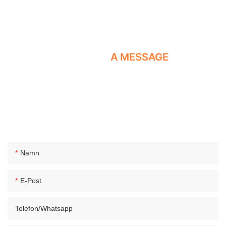
LEAVE US
A MESSAGE
Lämna bara ditt e -postmeddelande eller telefonnummer på
kontaktformuläret så att NTA -pneumatiska komponenttillverkare
kan ge dig fler tjänster! Namn E-posttelefon/whatsapp
Företagsnamn Kontakt Namn E-post Telefon/WhatsApp
Företagsnamn Innehåll
Namn
E-Post
Telefon/whatsapp