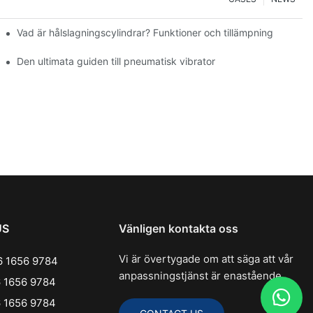
Vad är hålslagningscylindrar? Funktioner och tillämpning
ska system
Den ultimata guiden till pneumatisk vibrator
US
Vänligen kontakta oss
Vi är övertygade om att säga att vår
 1656 9784
anpassningstjänst är enastående.
 1656 9784
 1656 9784