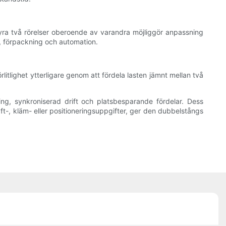
tyra två rörelser oberoende av varandra möjliggör anpassning
ng, förpackning och automation.
litlighet ytterligare genom att fördela lasten jämnt mellan två
ng, synkroniserad drift och platsbesparande fördelar. Dess
lyft-, kläm- eller positioneringsuppgifter, ger den dubbelstångs