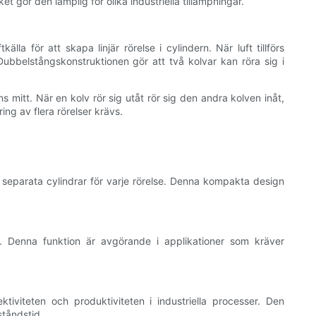
t gör den lämplig för olika industriella tillämpningar.
 för att skapa linjär rörelse i cylindern. När luft tillförs
ubbelstångskonstruktionen gör att två kolvar kan röra sig i
tt. När en kolv rör sig utåt rör sig den andra kolven inåt,
ing av flera rörelser krävs.
 separata cylindrar för varje rörelse. Denna kompakta design
r. Denna funktion är avgörande i applikationer som kräver
iviteten och produktiviteten i industriella processer. Den
ståndstid.