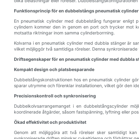
olika belastningar eller rörelser. Dubbelstångskonfigurationen
Funktionsprincip för en dubbelstångs pneumatisk cylinder
En pneumatisk cylinder med dubbelstång fungerar enligt pneu
cylindern kommer den in genom en port och trycker mot kolv
motsatta riktningar inom samma cylinderborrning.
Kolvarna i en pneumatisk cylinder med dubbla stänger är sa
vilket möjliggör två samtidiga rörelser. Denna synkroniserade f
Driftsegenskaper för en pneumatisk cylinder med dubbla s
Kompakt design och platsbesparande
Dubbelstångskonstruktionen hos en pneumatisk cylinder gör a
sparar utrymme och förenklar installationen, vilket gör den i
Precisionskontroll och synkronisering
Dubbelkolvsarrangemanget i en dubbelstångscylinder möjli
koordinerade åtgärder, såsom fastspänning, lyftning eller posi
Ökad effektivitet och produktivitet
Genom att möjliggöra att två rörelser sker samtidigt kan 
synkroniserade driften minskar cykeltiderna och förbättrar ge