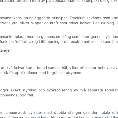
 erbjuder fördelar i form av platsbesparande och kompakt design, vilke
matikens grundläggande principer. Tryckluft används som kraftkälla
ens yta, vilket skapar en kraft som driver kolven i en riktning. D
mmankopplade med en gemensam stång som löper genom cylinderns mi
unktion är fördelaktig i tillämpningar där exakt kontroll och koordiner
tänger
tt två kolvar kan arbeta i samma hål, vilket eliminerar behovet av
dealisk för applikationer med begränsat utrymme.
ggör exakt styrning och synkronisering av två separata rörelse
tioneringsuppgifter.
en pneumatisk cylinder med dubbla stänger öka den totala effekt
nomströmningen, vilket leder till högre produktion och minskad stille