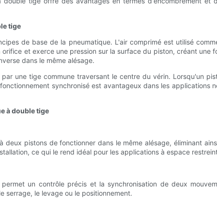
à double tige offre des avantages en termes d'encombrement et de
le tige
incipes de base de la pneumatique. L'air comprimé est utilisé comm
r un orifice et exerce une pression sur la surface du piston, créant une
inverse dans le même alésage.
 par une tige commune traversant le centre du vérin. Lorsqu'un pisto
 fonctionnement synchronisé est avantageux dans les applications né
e à double tige
à deux pistons de fonctionner dans le même alésage, éliminant ain
allation, ce qui le rend idéal pour les applications à espace restreint
 permet un contrôle précis et la synchronisation de deux mouvement
e serrage, le levage ou le positionnement.