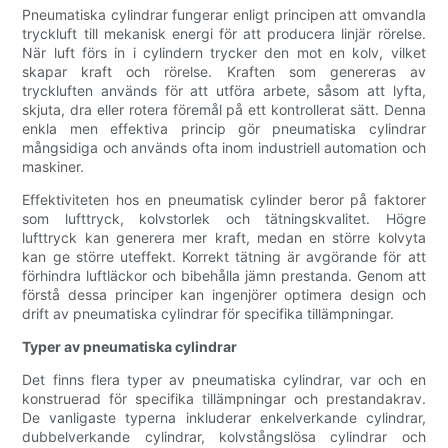
Pneumatiska cylindrar fungerar enligt principen att omvandla
tryckluft till mekanisk energi för att producera linjär rörelse.
När luft förs in i cylindern trycker den mot en kolv, vilket
skapar kraft och rörelse. Kraften som genereras av
tryckluften används för att utföra arbete, såsom att lyfta,
skjuta, dra eller rotera föremål på ett kontrollerat sätt. Denna
enkla men effektiva princip gör pneumatiska cylindrar
mångsidiga och används ofta inom industriell automation och
maskiner.
Effektiviteten hos en pneumatisk cylinder beror på faktorer
som lufttryck, kolvstorlek och tätningskvalitet. Högre
lufttryck kan generera mer kraft, medan en större kolvyta
kan ge större uteffekt. Korrekt tätning är avgörande för att
förhindra luftläckor och bibehålla jämn prestanda. Genom att
förstå dessa principer kan ingenjörer optimera design och
drift av pneumatiska cylindrar för specifika tillämpningar.
Typer av pneumatiska cylindrar
Det finns flera typer av pneumatiska cylindrar, var och en
konstruerad för specifika tillämpningar och prestandakrav.
De vanligaste typerna inkluderar enkelverkande cylindrar,
dubbelverkande cylindrar, kolvstångslösa cylindrar och