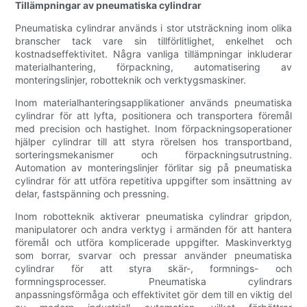
Tillämpningar av pneumatiska cylindrar
Pneumatiska cylindrar används i stor utsträckning inom olika
branscher tack vare sin tillförlitlighet, enkelhet och
kostnadseffektivitet. Några vanliga tillämpningar inkluderar
materialhantering, förpackning, automatisering av
monteringslinjer, robotteknik och verktygsmaskiner.
Inom materialhanteringsapplikationer används pneumatiska
cylindrar för att lyfta, positionera och transportera föremål
med precision och hastighet. Inom förpackningsoperationer
hjälper cylindrar till att styra rörelsen hos transportband,
sorteringsmekanismer och förpackningsutrustning.
Automation av monteringslinjer förlitar sig på pneumatiska
cylindrar för att utföra repetitiva uppgifter som insättning av
delar, fastspänning och pressning.
Inom robotteknik aktiverar pneumatiska cylindrar gripdon,
manipulatorer och andra verktyg i armänden för att hantera
föremål och utföra komplicerade uppgifter. Maskinverktyg
som borrar, svarvar och pressar använder pneumatiska
cylindrar för att styra skär-, formnings- och
formningsprocesser. Pneumatiska cylindrars
anpassningsförmåga och effektivitet gör dem till en viktig del