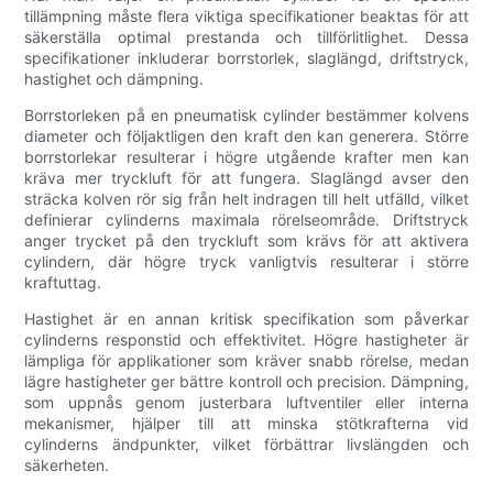
tillämpning måste flera viktiga specifikationer beaktas för att
säkerställa optimal prestanda och tillförlitlighet. Dessa
specifikationer inkluderar borrstorlek, slaglängd, driftstryck,
hastighet och dämpning.
Borrstorleken på en pneumatisk cylinder bestämmer kolvens
diameter och följaktligen den kraft den kan generera. Större
borrstorlekar resulterar i högre utgående krafter men kan
kräva mer tryckluft för att fungera. Slaglängd avser den
sträcka kolven rör sig från helt indragen till helt utfälld, vilket
definierar cylinderns maximala rörelseområde. Driftstryck
anger trycket på den tryckluft som krävs för att aktivera
cylindern, där högre tryck vanligtvis resulterar i större
kraftuttag.
Hastighet är en annan kritisk specifikation som påverkar
cylinderns responstid och effektivitet. Högre hastigheter är
lämpliga för applikationer som kräver snabb rörelse, medan
lägre hastigheter ger bättre kontroll och precision. Dämpning,
som uppnås genom justerbara luftventiler eller interna
mekanismer, hjälper till att minska stötkrafterna vid
cylinderns ändpunkter, vilket förbättrar livslängden och
säkerheten.