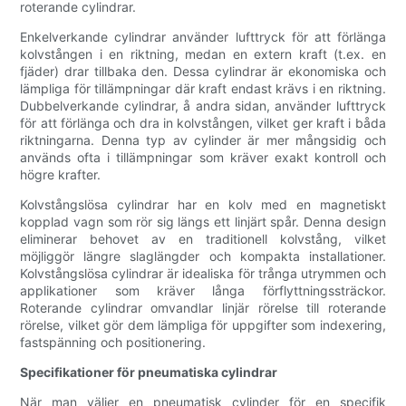
roterande cylindrar.
Enkelverkande cylindrar använder lufttryck för att förlänga
kolvstången i en riktning, medan en extern kraft (t.ex. en
fjäder) drar tillbaka den. Dessa cylindrar är ekonomiska och
lämpliga för tillämpningar där kraft endast krävs i en riktning.
Dubbelverkande cylindrar, å andra sidan, använder lufttryck
för att förlänga och dra in kolvstången, vilket ger kraft i båda
riktningarna. Denna typ av cylinder är mer mångsidig och
används ofta i tillämpningar som kräver exakt kontroll och
högre krafter.
Kolvstångslösa cylindrar har en kolv med en magnetiskt
kopplad vagn som rör sig längs ett linjärt spår. Denna design
eliminerar behovet av en traditionell kolvstång, vilket
möjliggör längre slaglängder och kompakta installationer.
Kolvstångslösa cylindrar är idealiska för trånga utrymmen och
applikationer som kräver långa förflyttningssträckor.
Roterande cylindrar omvandlar linjär rörelse till roterande
rörelse, vilket gör dem lämpliga för uppgifter som indexering,
fastspänning och positionering.
Specifikationer för pneumatiska cylindrar
När man väljer en pneumatisk cylinder för en specifik