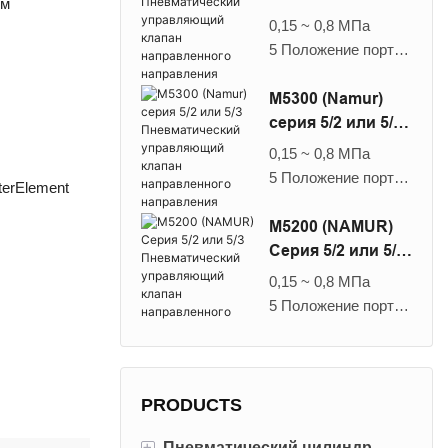
км
мкм
Пневматический
0,15 ~ 0,8 МПа
Внутренний пилот
управляющий
5 Положение порта
G1/4 · G3/8
клапан
2/5 Положение
направленного
порта 3
M5300 (Namur)
направления
Воздушный
серия 5/2 или 5/3
фильтрованный
Пневматический
0,15 ~ 0,8 МПа
элемент фильтра 40
управляющий
5 Положение порта
lterElement
мкм
клапан
2/5 Положение
Внутренний пилот
направленного
порта 3
M5200 (NAMUR)
G1/2
направления
Воздушный
Серия 5/2 или 5/3
фильтрованный
Пневматический
0,15 ~ 0,8 МПа
элемент фильтра 40
управляющий
5 Положение порта
мкм
клапан
2/5 Положение
Внутренний пилот
направленного
порта 3
G1/2
направления
Воздушный
фильтрованный
PRODUCTS
элемент фильтра 40
+
Пневматический цилиндр