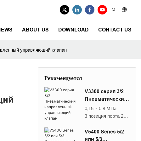
NEWS
ABOUT US
DOWNLOAD
CONTACT US
равленный управляющий клапан
Рекомендуется
V3300 серия 3/2
щий
Пневматический
направленный
0,15 ~ 0,8 МПа
управляющий
3 позиция порта 2
клапан
Воздушный
фильтрованный
V5400 Series 5/2
элемент фильтра 40
или 5/3