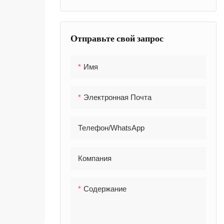
клапаны
Другой фл
Воздушный шланг
Латунная компрессия
Отправьте свой запрос
Латунные заглушки &
Адаптеры
Имя
Пневматический быстрый
муфт
Электронная Почта
Телефон/WhatsApp
Компания
Содержание