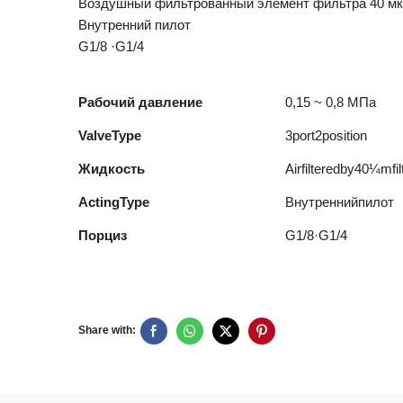
Воздушный фильтрованный элемент фильтра 40 м
Внутренний пилот
G1/8 ·G1/4
Рабочий давление
0,15 ~ 0,8 МПа
ValveType
3port2position
Жидкость
Airfilteredby40¼mfi
ActingType
Внутреннийпилот
Порциз
G1/8·G1/4
Share with: