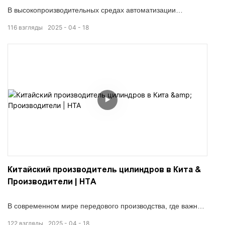
В высокопроизводительных средах автоматизации
космические и двухнаправленные приводы жизненно
116
взгляды
2025
04
18
важны для точности и производительности.
Синхронизированный цилиндр NTA без удивления
выделяется в качестве передового пневматического
компонента, предназначенного для доставки движения
зеркального изображения в одном цилиндре. Будучи
надежным китайским производителем, NTA предоставляет
индивидуальные, надежные и готовые к экспорту решения
для цилиндров для глобальных промышленных систем.
Китайский производитель цилиндров в Кита &
Производители | НТА
В современном мире передового производства, где важны
точность, компактный дизайн и низкое обслуживание,
122
взгляды
2025
04
18