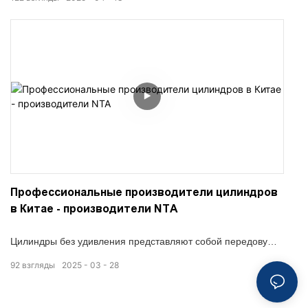
цилиндры без удивления стали надежным решением для
современной автоматизации. В NTA мы разработали и
производим высокопроизводительные цилиндры без
удивления, которые обеспечивают эффективность
пространства, возможности длинного хода и
контролируемое линейное движение, заполненные
промышленными средами по всему миру.
Профессиональные производители цилиндров
в Китае - производители NTA
Цилиндры без удивления представляют собой передовую
инновацию в пневматической автоматизации, предлагая
92
взгляды
2025
03
28
плавное линейное движение без ограничений
традиционного стержня. Как доверенный производитель
цилиндров в Китае, NTA специализируется на производстве