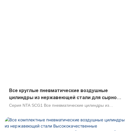
Все круглые пневматические воздушные
цилиндры из нержавеющей стали для сырного
пищевого напитка и химического
Серия NTA SCG1 Все пневматические цилиндры из
оборудования
нержавеющей стали предназначены для профилактики
коррозии, химической среды, пищевого оборудования,
напитков и медицинского оборудования, где требуются
низкофактные характеристики, и требуются отличные