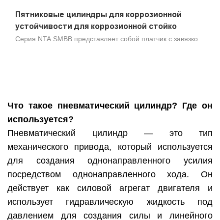
Пятниковые цилиндры для коррозионной
устойчивости для коррозионной стойко
Серия NTA SMBB представляет собой платчик с завязкой
из нержавеющей стали, предназначенный для работы в
самых жестких приложениях для промывки, диаметром
диаметра вала 32 мм, 40 мм, 50 мм, 63 мм, 80 мм, 100
мм, 125 мм. Цилиндры из нержавеющей стали NTA
имеют длительный срок службы и обеспечивают
отличную производительность в различных отраслях и
Что такое пневматический цилиндр? Где он
применении, где необходима коррозионная стойкость и
используется?
чистая поверхность. Компоненты пневматического
Пневматический цилиндр — это тип
цилиндра SMBB могут легко разобрать, что позволяет
механического привода, который используется
заменить уплотнения, завязки, воздушный вал из
нержавеющей стали, который способствует
для создания однонаправленного усилия
продолжительному сроку службы работы
посредством однонаправленного хода. Он
действует как силовой агрегат двигателя и
использует гидравлическую жидкость под
давлением для создания силы и линейного