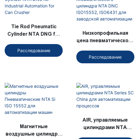
Tie Rod Pneumatic
Низкопрофильная
Cylinder NTA DNG for
цена пневматического
Industrial Automation
цилиндра NTA DNC
for Can Crusher
Расследование
ISO15552, ISO6431 для
Расследование
заводской
автоматизации
AIR, управляемые
Магнитные
цилиндрами NTA
воздушные цилиндры
Series SC China для