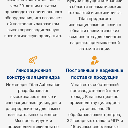
Будучи ведущей компанией
чем 20-летним опытом
в области пневматических
производства оригинального
технологий и инжиниринга,
оборудования, что позволяет
Titan предлагает
ей поставлять заказчикам
инновационные решения в
высокопроизводительную
области пневматических
пневматическую продукцию.
компонентов для клиентов
на рынке промышленной
автоматизации.
Инновационная
Постоянные и надежные
конструкция цилиндра
поставки продукции
Инженеры Titan Automation
У нас есть собственный
разрабатывают
производственный цех и
высококачественные и
склад. В нашем цехе по
инновационные цилиндры и
производству цилиндров
распределители для самых
установлено 25
взыскательных клиентов.
обрабатывающих центров,
Мы проектируем и
32 токарных станка с ЧПУ и
производим цилиндры по
15 ручных сверлильных