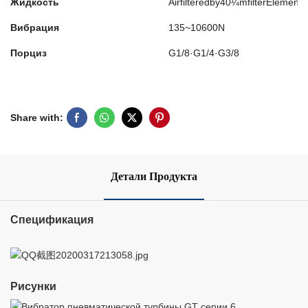
Жидкость
Airfilteredby40¼mfilterElement
Вибрация
135~10600N
Порциз
G1/8·G1/4·G3/8
Share with:
Детали Продукта
Спецификация
Рисунки