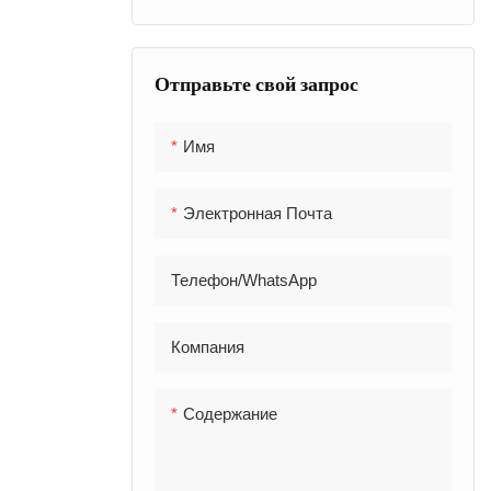
клапаны
Другой фл
Воздушный шланг
Латунная компрессия
Отправьте свой запрос
Латунные заглушки &
Адаптеры
Имя
Пневматический быстрый
муфт
Электронная Почта
Телефон/WhatsApp
Компания
Содержание