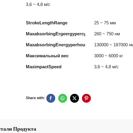
3,6 ~ 4,8 м/с
StrokeLengthRange
25 ~ 75 мм
MaxabsorbingErgeergypercycle
260 ~ 750 нм
MaxabsorbingEnergyperhour
130000 ~ 187000 н
Максимальный вес
3000 ~ 6000 кг
MaximpactSpeed
3,6 ~ 4,8 м/с
Share with:
етали Продукта