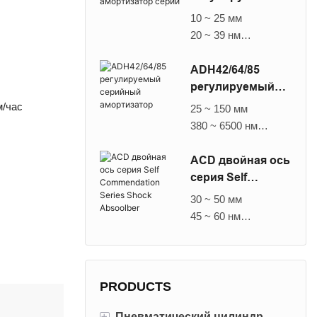
амортизатор
10 ~ 25 мм
серии
20 ~ 39 нм
24000 ~ 39000 нм/
час
ADH42/64/85
80 ~ 312 кг
регулируемый
3,2 ~ 3,6 м/с
серийный
м/час
25 ~ 150 мм
амортизатор
380 ~ 6500 нм
115000 ~ 980000 нм/
час
ACD двойная ось
3500 ~ 44000 кг
серия Self
1,8 ~ 2,5 м/с
Commendation
30 ~ 50 мм
Series Shock
45 ~ 60 нм
Absoolber
54000 ~ 15000 нм/
час
40 ~ 900 кг
1,0 ~ 4,0 м/с
PRODUCTS
+
Пневматический цилиндр