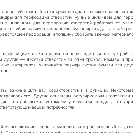
 отверстий, каждый из которых обладает своими особенност
индры для перфорации отверстий. Ручные цилиндры для перф
ские цилиндры для перфорации отверстий работают от элек
тверстий используют гидравлическую энергию для лёгкой про
предстоящей перфорации и толщину обрабатываемых материало
перфорации является размер и производительность устройст
 а другие — десятки отверстий за один проход. Размер и п
мых материалов. Учитывайте размер листов бумаги или друг
енно.
ать важные для вас характеристики и функции. Некотор
астраивать его. Другие оснащены регулируемыми головками п
щены встроенными системами утилизации отходов, что упро
оответствующий вашим потребностям.
ый из высококачественных материалов и рассчитанный на дл
 Ознакомьтесь с гарантией и отзывами покупателей на интер