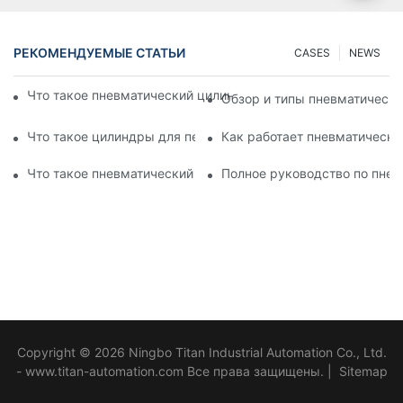
РЕКОМЕНДУЕМЫЕ СТАТЬИ
CASES
NEWS
Что такое пневматический цилиндр? Типы, компоненты и п
Обзор и типы пневматическ
Что такое цилиндры для перфорации? Особенности и прим
Как работает пневматически
Что такое пневматический вибратор? Полное руководство
Полное руководство по пне
Copyright © 2026 Ningbo Titan Industrial Automation Co., Ltd.
- www.titan-automation.com Все права защищены. |
Sitemap