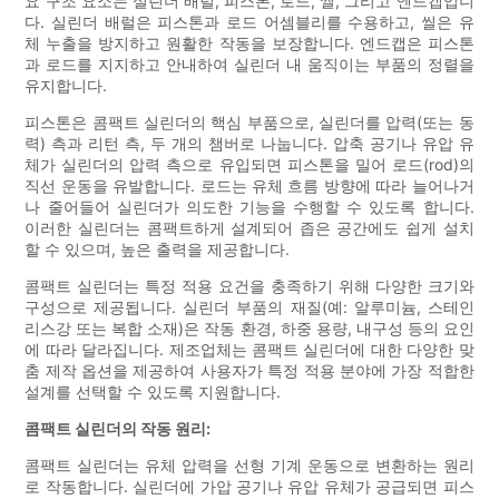
요 구조 요소는 실린더 배럴, 피스톤, 로드, 씰, 그리고 엔드캡입니
다. 실린더 배럴은 피스톤과 로드 어셈블리를 수용하고, 씰은 유
체 누출을 방지하고 원활한 작동을 보장합니다. 엔드캡은 피스톤
과 로드를 지지하고 안내하여 실린더 내 움직이는 부품의 정렬을
유지합니다.
피스톤은 콤팩트 실린더의 핵심 부품으로, 실린더를 압력(또는 동
력) 측과 리턴 측, 두 개의 챔버로 나눕니다. 압축 공기나 유압 유
체가 실린더의 압력 측으로 유입되면 피스톤을 밀어 로드(rod)의
직선 운동을 유발합니다. 로드는 유체 흐름 방향에 따라 늘어나거
나 줄어들어 실린더가 의도한 기능을 수행할 수 있도록 합니다.
이러한 실린더는 콤팩트하게 설계되어 좁은 공간에도 쉽게 설치
할 수 있으며, 높은 출력을 제공합니다.
콤팩트 실린더는 특정 적용 요건을 충족하기 위해 다양한 크기와
구성으로 제공됩니다. 실린더 부품의 재질(예: 알루미늄, 스테인
리스강 또는 복합 소재)은 작동 환경, 하중 용량, 내구성 등의 요인
에 따라 달라집니다. 제조업체는 콤팩트 실린더에 대한 다양한 맞
춤 제작 옵션을 제공하여 사용자가 특정 적용 분야에 가장 적합한
설계를 선택할 수 있도록 지원합니다.
콤팩트 실린더의 작동 원리:
콤팩트 실린더는 유체 압력을 선형 기계 운동으로 변환하는 원리
로 작동합니다. 실린더에 가압 공기나 유압 유체가 공급되면 피스