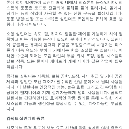
톤에 힘이 발생하여 실린더 배럴 내에서 피스톤이 움직입니다. 피
스톤의 운동은 로드로 전달되어 물체를 들어 올리거나, 밀거나,
당기는 등의 작업에 사용할 수 있는 선형 운동을 발생시킵니다.
운동 방향(신장 또는 수축)은 실린더로 유입되는 유체의 흐름 방
향에 따라 제어됩니다.
소형 실린더는 속도, 힘, 위치의 정밀한 제어를 가능하게 하여 정
확하고 반복 가능한 동작이 필요한 분야에 이상적입니다. 실린더
에 공급되는 유체의 압력과 유량을 조절함으로써 사용자는 피스
톤의 이동 속도와 부하에 가해지는 힘을 조절할 수 있습니다. 이
러한 수준의 제어는 조립 라인의 부품 위치 조정, 공압 시스템의
밸브 작동, 또는 문이나 게이트의 개폐 제어와 같은 작업에 필수
적입니다.
콤팩트 실린더는 자동화, 로봇 공학, 포장, 자재 취급 및 기타 공간
제약과 정밀한 모션 제어가 필수적인 산업 분야에서 널리 사용됩
니다. 이 실린더는 안정적인 성능, 높은 효율, 그리고 긴 수명을 제
공하여 엔지니어와 기계 설계자들에게 널리 사용됩니다. 콤팩트
실린더는 간단하면서도 효과적인 작동 원리를 통해 다양한 기계
시스템의 기능과 생산성을 향상시킬 수 있는 다재다능한 부품입
니다.
컴팩트 실린더의 종류:
시중에는 특정 용도와 성능 요구 사항에 맞춰 설계된 여러 유형의