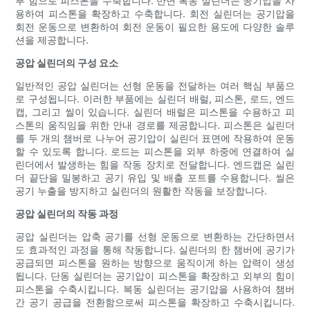
부 힘으로 피스톤을 수축합니다. 반면 복동 실린더는 공기압을 사
용하여 피스톤을 확장하고 수축합니다. 회전 실린더는 공기압을
회전 운동으로 변환하여 회전 운동이 필요한 용도에 다양한 솔루
션을 제공합니다.
공압 실린더의 구성 요소
일반적인 공압 실린더는 선형 운동을 전달하는 여러 핵심 부품으
로 구성됩니다. 이러한 부품에는 실린더 배럴, 피스톤, 로드, 엔드
캡, 그리고 씰이 있습니다. 실린더 배럴은 피스톤을 수용하고 피
스톤의 움직임을 위한 안내 경로를 제공합니다. 피스톤은 실린더
를 두 개의 챔버로 나누어 공기압이 실린더 표면에 작용하여 운동
할 수 있도록 합니다. 로드는 피스톤을 외부 하중에 연결하여 실
린더에서 발생하는 힘을 작동 장치로 전달합니다. 엔드캡은 실린
더 끝단을 밀봉하고 공기 유입 및 배출 포트를 수용합니다. 씰은
공기 누출을 방지하고 실린더의 원활한 작동을 보장합니다.
공압 실린더의 작동 과정
공압 실린더는 압축 공기를 선형 운동으로 변환하는 간단하면서
도 효과적인 과정을 통해 작동합니다. 실린더의 한 챔버에 공기가
공급되면 피스톤을 원하는 방향으로 움직이게 하는 압력이 생성
됩니다. 단동 실린더는 공기압이 피스톤을 확장하고 외부의 힘이
피스톤을 수축시킵니다. 복동 실린더는 공기압을 사용하여 챔버
간 공기 공급을 전환함으로써 피스톤을 확장하고 수축시킵니다.