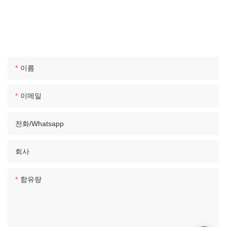
NTA 공압 구성 요소 제조업체가 더 많은 서비스를 제공 할 수 있도
록 이메일이나 전화 번호를 연락처 양식에 두십시오! 이름 이메
일/WhatsApp 회사 이름 연락처 이름 이메일 전화/WhatsApp 회사
이름 콘텐츠
이름
이메일
전화/whatsapp
회사
함유량