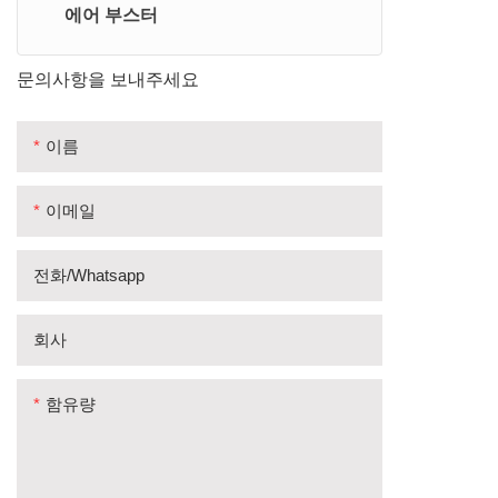
에어 부스터
황동 압축 피팅
에어 블로우 총
황동 플러그 & 어댑터
에어 호스
문의사항을 보내주세요
공압 빠른 커플러
이름
이메일
전화/whatsapp
회사
함유량