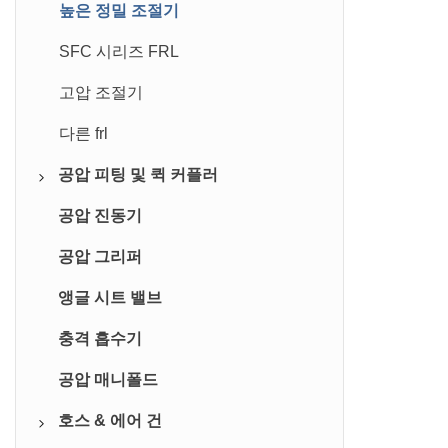
· G3/8 · 
로드리스 실린더
높은 정밀 조절기
구멍 펀치 실린더
SFC 시리즈 FRL
고압 조절기
다른 frl
공압 피팅 및 퀵 커플러
공압 진동기
플라스틱 푸시 인 피팅
공압 그리퍼
황동 푸시 인 피팅
앵글 시트 밸브
황동 푸시 온 피팅
충격 흡수기
스테인레스 스틸 푸시 인 피팅
공압 매니폴드
스로틀 제어 밸브
호스 & 에어 건
밸브/핸드 밸브를 차단합니다