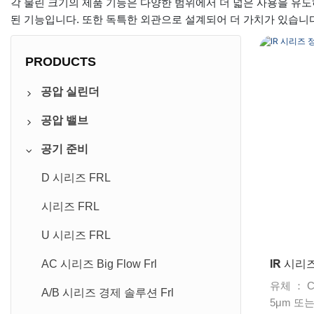
각 물린 크기의 제품 기능은 다양한 범위에서 더 넓은 사용을 유도
된 기능입니다. 또한 독특한 외관으로 설계되어 더 가치가 있습니다
PRODUCTS
공압 실린더
공압 밸브
표준 실린더
공기 준비
소형 실린더
밸브 터미널
원형 실린더
솔레노이드 밸브
D 시리즈 FRL
2 개의 & 3 개의로드 실린더
공기 조종사 밸브
시리즈 FRL
다른 실린더
수동 밸브
U 시리즈 FRL
IR 시리
NFPA 실린더
다른 밸브
AC 시리즈 Big Flow Frl
유체 ： Com
모든 스테인레스 스틸 실린더
A/B 시리즈 경제 솔루션 Frl
5μm 또는 4