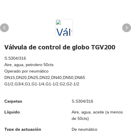
Válvula de control de globo TGV200
S.S304/316
Aire, agua, petrolero 50cts
Operado por neumático
DN15,DN20,DN25,DN32,DN40,DN50,DN65
G1/2,G3/4,G1,G1-1/4,G1-1/2,G2,G2-1/2
Carpetas
S.S304/316
Líquido
Aire, agua, aceite (a menos
de 50cts)
Type de actuación
De neumático