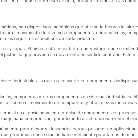
 del sector industrial. En este artículo, profundizaremos en las comp
áticos, son dispositivos mecánicos que utilizan la fuerza del aire 
ntrolar el movimiento de diversos componentes, como válvulas, comp
 a los requisitos específicos de cada industria.
stón y tapas. El pistón está conectado a un vástago que se extiende 
el pistón, lo que provoca su movimiento en sentido contrario. Este m
aciones industriales, lo que los convierte en componentes indispens
álvulas, compuertas y otros componentes en sistemas industriales. Al 
lvulas, así como el movimiento de compuertas y otras piezas mecánicas.
crucial en el posicionamiento preciso de componentes en procesos ind
 maquinaria con precisión, garantizando así el funcionamiento eficie
omúnmente para elevar y descender cargas pesadas en aplicaciones i
que proporciona una solución fiable y eficiente para tareas de mani