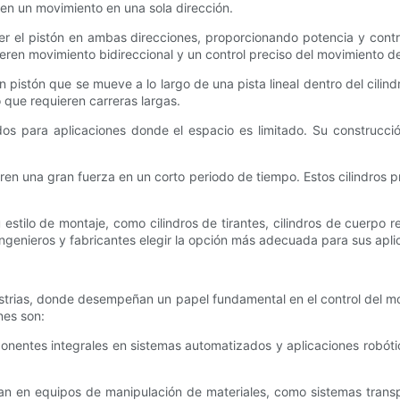
en un movimiento en una sola dirección.
er el pistón en ambas direcciones, proporcionando potencia y contro
ieren movimiento bidireccional y un control preciso del movimiento de
n pistón que se mueve a lo largo de una pista lineal dentro del cilin
 que requieren carreras largas.
os para aplicaciones donde el espacio es limitado. Su construcció
ieren una gran fuerza en un corto periodo de tiempo. Estos cilindro
 estilo de montaje, como cilindros de tirantes, cilindros de cuerpo 
ngenieros y fabricantes elegir la opción más adecuada para sus aplic
ustrias, donde desempeñan un papel fundamental en el control del m
nes son:
onentes integrales en sistemas automatizados y aplicaciones robóti
ean en equipos de manipulación de materiales, como sistemas tran