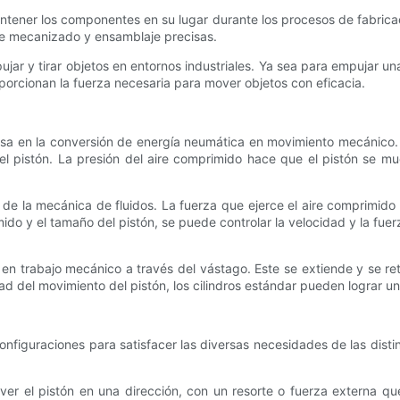
mantener los componentes en su lugar durante los procesos de fabricació
 de mecanizado y ensamblaje precisas.
pujar y tirar objetos en entornos industriales. Ya sea para empujar u
porcionan la fuerza necesaria para mover objetos con eficacia.
basa en la conversión de energía neumática en movimiento mecánico.
del pistón. La presión del aire comprimido hace que el pistón se m
 de la mecánica de fluidos. La fuerza que ejerce el aire comprimido 
imido y el tamaño del pistón, se puede controlar la velocidad y la fu
 en trabajo mecánico a través del vástago. Este se extiende y se retr
ad del movimiento del pistón, los cilindros estándar pueden lograr un
configuraciones para satisfacer las diversas necesidades de las disti
ver el pistón en una dirección, con un resorte o fuerza externa que 