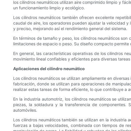
los cilindros neumáticos utilizan aire comprimido limpio y fá
un funcionamiento limpio y ecológico.
Los cilindros neumáticos también ofrecen excelente repetibil
caudal de aire, los operadores pueden ajustar la velocidad y l
y preciso, mejorando así el rendimiento general del sistema.
En términos de tamaño y peso, los cilindros neumáticos son 
limitaciones de espacio o peso. Su diseño compacto permite un
En general, las características operativas de los cilindros 
movimiento lineal confiables y eficientes para diversas tarea
Aplicaciones del cilindro neumático
Los cilindros neumáticos se utilizan ampliamente en diversas i
fabricación, donde se utilizan para operaciones de manipulaci
realizar estas tareas de forma eficiente, lo que contribuye a 
En la industria automotriz, los cilindros neumáticos se util
piezas, la soldadura y la transferencia de componentes. Su
automóviles.
Los cilindros neumáticos también se utilizan en la industria
fuerzas a bajas velocidades, combinada con tiempos de respu
manipulación de carga. La fiabilidad y robustez de los cilind