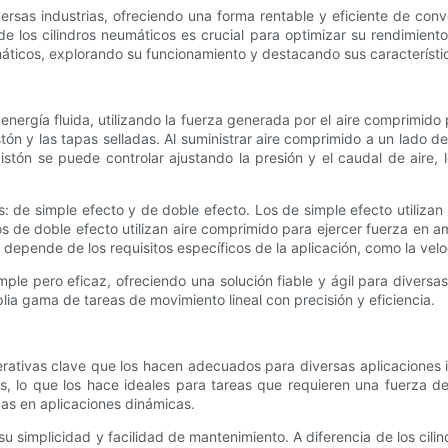
rsas industrias, ofreciendo una forma rentable y eficiente de con
de los cilindros neumáticos es crucial para optimizar su rendimiento 
umáticos, explorando su funcionamiento y destacando sus característic
 energía fluida, utilizando la fuerza generada por el aire comprimid
istón y las tapas selladas. Al suministrar aire comprimido a un lado 
stón se puede controlar ajustando la presión y el caudal de aire, 
es: de simple efecto y de doble efecto. Los de simple efecto utiliza
 los de doble efecto utilizan aire comprimido para ejercer fuerza en 
 depende de los requisitos específicos de la aplicación, como la veloc
mple pero eficaz, ofreciendo una solución fiable y ágil para diversa
ia gama de tareas de movimiento lineal con precisión y eficiencia.
erativas clave que los hacen adecuados para diversas aplicaciones 
as, lo que los hace ideales para tareas que requieren una fuerza
das en aplicaciones dinámicas.
su simplicidad y facilidad de mantenimiento. A diferencia de los cilind