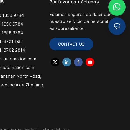
US
Por favor contáctenos
Estamos seguros de decir que
 1656 9784
nuestro servicio de personalización
 1656 9784
es sobresaliente.
 1656 9784
-8721 1981
CONTACT US
-8702 2814
n-automation.com
-automation.com
anshan North Road,
provincia de Zhejiang,
erechos reservados. |
Mapa del sitio