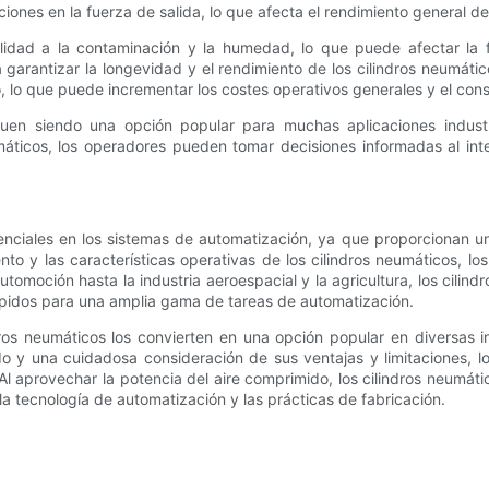
ones en la fuerza de salida, lo que afecta el rendimiento general del 
bilidad a la contaminación y la humedad, lo que puede afectar la f
garantizar la longevidad y el rendimiento de los cilindros neumátic
, lo que puede incrementar los costes operativos generales y el con
guen siendo una opción popular para muchas aplicaciones industria
umáticos, los operadores pueden tomar decisiones informadas al int
nciales en los sistemas de automatización, ya que proporcionan una
nto y las características operativas de los cilindros neumáticos, l
 automoción hasta la industria aeroespacial y la agricultura, los cil
ápidos para una amplia gama de tareas de automatización.
indros neumáticos los convierten en una opción popular en diversas 
 y una cuidadosa consideración de sus ventajas y limitaciones, l
Al aprovechar la potencia del aire comprimido, los cilindros neumáti
a tecnología de automatización y las prácticas de fabricación.