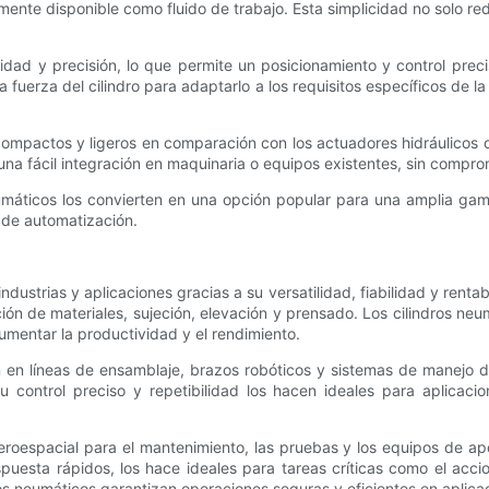
cilmente disponible como fluido de trabajo. Esta simplicidad no solo 
idad y precisión, lo que permite un posicionamiento y control preci
a fuerza del cilindro para adaptarlo a los requisitos específicos de l
compactos y ligeros en comparación con los actuadores hidráulicos o
a fácil integración en maquinaria o equipos existentes, sin comprome
neumáticos los convierten en una opción popular para una amplia ga
s de automatización.
ndustrias y aplicaciones gracias a su versatilidad, fiabilidad y renta
ón de materiales, sujeción, elevación y prensado. Los cilindros neum
aumentar la productividad y el rendimiento.
izan en líneas de ensamblaje, brazos robóticos y sistemas de manejo 
 control preciso y repetibilidad los hacen ideales para aplicacio
 aeroespacial para el mantenimiento, las pruebas y los equipos de 
esta rápidos, los hace ideales para tareas críticas como el accion
ros neumáticos garantizan operaciones seguras y eficientes en aplica