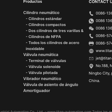
Productos
CONTACT 
Cilindro neumático
0086-136
- Cilindros estándar
0086 136
- Cilindros compactos
0086 136
- Dos cilindros de tres varillas &
0086-574
- Cilindros de NFPA
- Todos los cilindros de acero
0086-574
inoxidable
www.tita
Válvula neumática
jet@titan
- Terminal de válvulas
No.188, N
- Válvula solenoide
- Válvula pilotada
Ningbo City, 
Vibrador neumático
China.
Válvula de asiento de ángulo
Amortiguador
strial Automation Co., Ltd. - www.titan-automation.com Todos los d