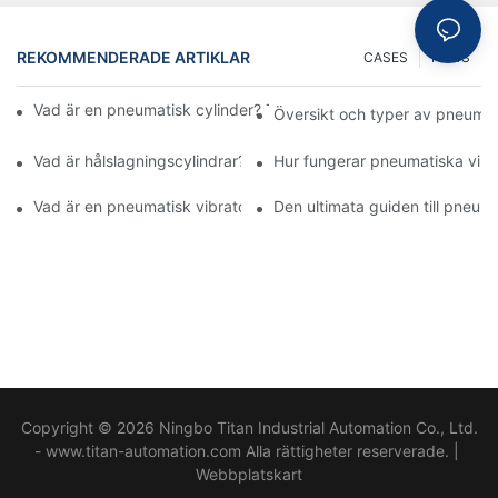
REKOMMENDERADE ARTIKLAR
CASES
NEWS
Vad är en pneumatisk cylinder? Typer, komponenter och proces
Översikt och typer av pneumat
Vad är hålslagningscylindrar? Funktioner och tillämpning
Hur fungerar pneumatiska vibr
Vad är en pneumatisk vibrator? Omfattande guide till pneumati
Den ultimata guiden till pneuma
Copyright © 2026 Ningbo Titan Industrial Automation Co., Ltd.
- www.titan-automation.com Alla rättigheter reserverade. |
Webbplatskart