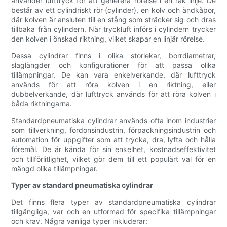
använder lufttryck för att generera rörelse i en rak linje. De
består av ett cylindriskt rör (cylinder), en kolv och ändkåpor,
där kolven är ansluten till en stång som sträcker sig och dras
tillbaka från cylindern. När tryckluft införs i cylindern trycker
den kolven i önskad riktning, vilket skapar en linjär rörelse.
Dessa cylindrar finns i olika storlekar, borrdiametrar,
slaglängder och konfigurationer för att passa olika
tillämpningar. De kan vara enkelverkande, där lufttryck
används för att röra kolven i en riktning, eller
dubbelverkande, där lufttryck används för att röra kolven i
båda riktningarna.
Standardpneumatiska cylindrar används ofta inom industrier
som tillverkning, fordonsindustrin, förpackningsindustrin och
automation för uppgifter som att trycka, dra, lyfta och hålla
föremål. De är kända för sin enkelhet, kostnadseffektivitet
och tillförlitlighet, vilket gör dem till ett populärt val för en
mängd olika tillämpningar.
Typer av standard pneumatiska cylindrar
Det finns flera typer av standardpneumatiska cylindrar
tillgängliga, var och en utformad för specifika tillämpningar
och krav. Några vanliga typer inkluderar: