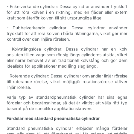
- Enkelverkande cylindrar: Dessa cylindrar använder tryckluft
för att röra kolven i en riktning, med en fjäder eller extern
kraft som återför kolven till sitt ursprungliga läge.
- Dubbelverkande cylindrar: Dessa cylindrar använder
tryckluft för att röra kolven i båda riktningarna, vilket ger mer
kontroll över den linjära rörelsen.
- Kolvstångslösa cylindrar: Dessa cylindrar har en kolv
ansluten till en vagn som rör sig längs cylinderns utsida, vilket
eliminerar behovet av en traditionell kolvstång och gör dem
idealiska för applikationer med lång slaglängd.
- Roterande cylindrar: Dessa cylindrar omvandlar linjär rörelse
till roterande rörelse, vilket möjliggör rotationsrörelse utöver
linjär rörelse.
Varje typ av standardpneumatisk cylinder har sina egna
fördelar och begränsningar, så det är viktigt att välja rätt typ
baserat på de specifika applikationskraven.
Fördelar med standard pneumatiska cylindrar
Standard pneumatiska cylindrar erbjuder många fördelar
som gör dem till ett föredraget val för många industriella