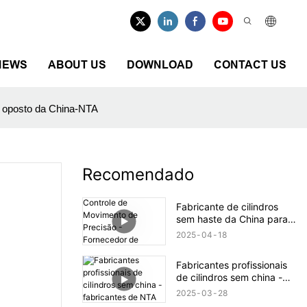
NEWS
ABOUT US
DOWNLOAD
CONTACT US
o oposto da China-NTA
Recomendado
Fabricante de cilindros
sem haste da China para
Controle de Movimento de
2025
04
18
Precisão - Fornecedor de
Pneumática NTA &
Fabricantes profissionais
Fabricantes | NTA
de cilindros sem china -
fabricantes de NTA
2025
03
28