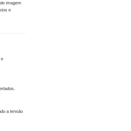
o de imagem
stos e
 e
ertados.
ndo a tensão