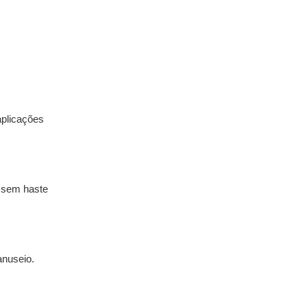
aplicações
s sem haste
anuseio.