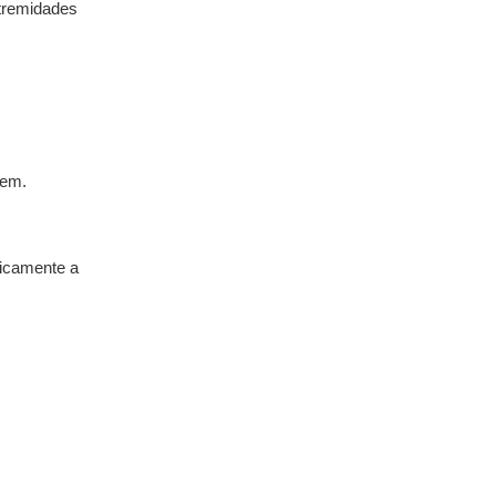
tremidades
tem.
ticamente a