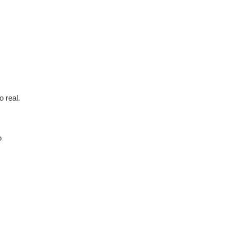
 real.
o