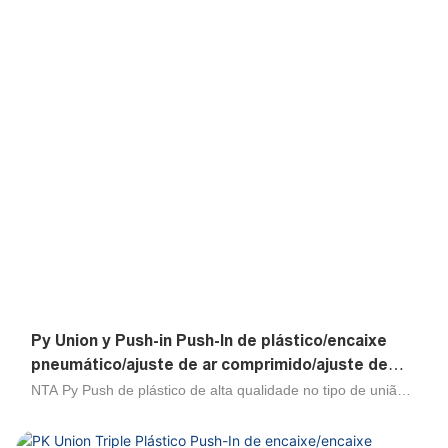
Py Union y Push-in Push-In de plástico/encaixe
pneumático/ajuste de ar comprimido/ajuste de
tubo de toque
NTA Py Push de plástico de alta qualidade no tipo de união
do tipo é usado para ramificar uma tubulação em duas
tubulações. É adequado para uso com nylon e tubo de