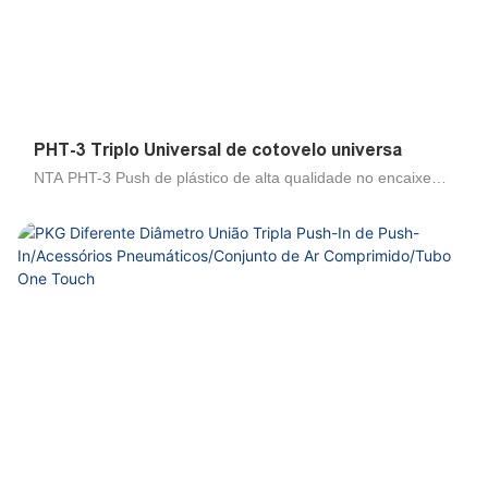
linha, o selo, o selo reutilizado. Slev
PHT-3 Triplo Universal de cotovelo universa
NTA PHT-3 Push de plástico de alta qualidade no encaixe
triplo do cotovelo masculino universal é usado para três
ramos de um fio feminino em ângulos retos. Três partes
individuais giram 360 °. É adequado para uso com nylon e
tubo de uretano, grande força de retenção, pode ser usada
para uma ampla gama de pressões de um baixo vaccum até
uma alta pressão de 1,2MPa/174PSI, longa vida útil, arco de
um número de ciclo de vida. A estrutura de ajuste de ar no
ajuste/ajuste de toque é instalação rápida, simples e flexível,
economizando espaço, fácil de conectar tubo por um toque.
Mesmo após a instalação, a parte do corpo gira, permitindo
o posicionamento, todos os fios cônicos são pré-revestidos
com teflon com desempenho fino de vedação. O corpo de