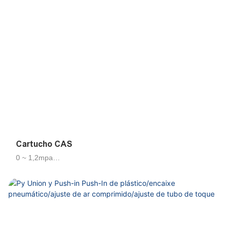
economizando espaço, fácil de conectar tubo por um toque.
Mesmo após a instalação, a parte do corpo gira, permitindo
o posicionamento, todos os fios cônicos são pré-revestidos
com teflon com desempenho fino de vedação. O corpo de
latão banhado por nickel garante anticorrosão e anti-
contaminação.
Cartucho CAS
0 ~ 1,2mpa
4,6,8,10,12,16 mm
Ar