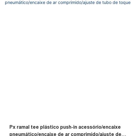
para uso com nylon e tubo de uretano, grande força de
retenção, pode ser usada para uma ampla gama de
pressões de um baixo vaccum até uma alta pressão de
1,2MPa/174PSI, longa vida útil, arco de um número de ciclo
de vida. A estrutura de ajuste de ar no ajuste/ajuste de
toque é instalação rápida, simples e flexível, economizando
espaço, fácil de conectar tubo por um toque. Mesmo após a
instalação, a parte do corpo gira, permitindo o
posicionamento, todos os fios cônicos são pré-revestidos
com Teflon com desempenho fino de vedação. O corpo de
latão banhado por nickel garante anticorrosão e anti-
contaminação. Os ajustes são equipados com uma junta, O-
ring e teflon-tratamento na linha, o selo, o selo reutilizado.
Manga cor azul, preta, vermelha,
Px ramal tee plástico push-in acessório/encaixe
pneumático/encaixe de ar comprimido/ajuste de