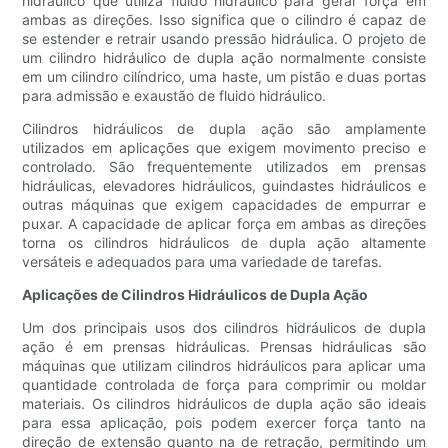
hidráulico que utiliza fluido hidráulico para gerar força em
ambas as direções. Isso significa que o cilindro é capaz de
se estender e retrair usando pressão hidráulica. O projeto de
um cilindro hidráulico de dupla ação normalmente consiste
em um cilindro cilíndrico, uma haste, um pistão e duas portas
para admissão e exaustão de fluido hidráulico.
Cilindros hidráulicos de dupla ação são amplamente
utilizados em aplicações que exigem movimento preciso e
controlado. São frequentemente utilizados em prensas
hidráulicas, elevadores hidráulicos, guindastes hidráulicos e
outras máquinas que exigem capacidades de empurrar e
puxar. A capacidade de aplicar força em ambas as direções
torna os cilindros hidráulicos de dupla ação altamente
versáteis e adequados para uma variedade de tarefas.
Aplicações de Cilindros Hidráulicos de Dupla Ação
Um dos principais usos dos cilindros hidráulicos de dupla
ação é em prensas hidráulicas. Prensas hidráulicas são
máquinas que utilizam cilindros hidráulicos para aplicar uma
quantidade controlada de força para comprimir ou moldar
materiais. Os cilindros hidráulicos de dupla ação são ideais
para essa aplicação, pois podem exercer força tanto na
direção de extensão quanto na de retração, permitindo um