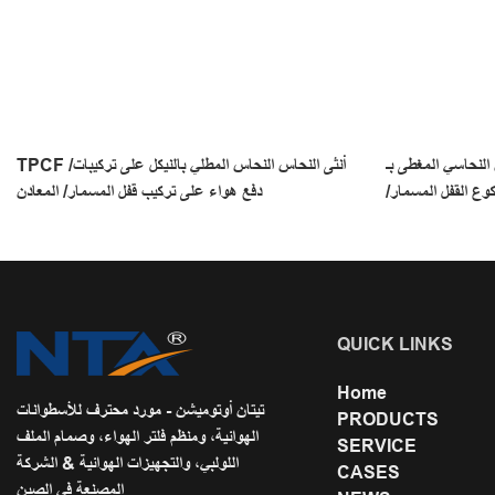
سي المغطى بـ TPL Nikel على
TPCF أنثى النحاس النحاس المطلي بالنيكل على تركيبات/
كوع القفل المسمار/
دفع هواء على تركيب قفل المسمار/ المعادن
المعادن
QUICK LINKS
Home
تيتان أوتوميشن - مورد محترف للأسطوانات
PRODUCTS
الهوائية، ومنظم فلتر الهواء، وصمام الملف
SERVICE
اللولبي، والتجهيزات الهوائية & الشركة
CASES
المصنعة في الصين