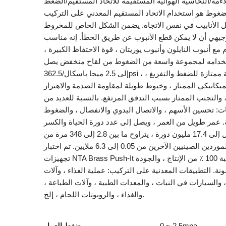
اءمة/النحاسية الهوائية المستقيمة للاتحاد المستقيم/الضغط
ضغوط هو استخدام الاتحاد المستقيم المعدني على التركيب
 الأنابيب في نفس الاتجاه. يضمن الشكل الخاص للمخروط
جيهي أن لا يمكن قطع الأنبوب عن طريق الخطأ. إنه مناسب
مع أنبوب النايلون وأنبوب يوريتان ، قوة الاحتفاظ الكبيرة ،
خدامه لمجموعة واسعة من الضغوط من لقاح منخفض يصل
إلى 2.5 ميجا باسكال/362.5psi ، ومقاومة ممتازة للضغط والتفريغ ،
لميكانيكي الممتاز ، وخيوط طويلة لمقاومة الصدمة والاهتزاز
، والتجنب الممتاز بسبب التدفق المرتفع. بالنسبة للعديد من
ت: تحسين الأسهم ، والاتصال اليدوي والانفصال ، والضغوط
. عمر طويل من العمر ، ويصل إلى عدد دورة الحياة والكسر
الذي يصل إلى 17.4 مليون دورة ، يتراوح ما بين 2.8 إلى 348 مرة من
العمر من الموردين الصينيين الآخرين من 0.05 إلى 6.3 ملايين. تم اختبار
تجهيزات NTA Brass Push-It بنسبة 100 ٪ من الإنتاج ، والجودة
نة. التطبيقات المعدنية على التركيب: عملية الغذاء ، وآلات
، والسيارات في النبات ، والمعدات الطبية ، وآلات الطباعة ،
والغذاء ، والروبوتات اللحام ، إلخ.
0 ~ 2.5mpa
ضغط العمل