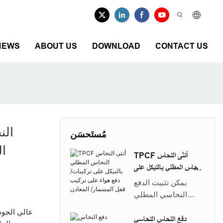
NEWS
ABOUT US
DOWNLOAD
CONTACT US
مُستَحسَن
ال
TPCF أنثى النحاس
النحاس المطلي بالنيكل على
تركيبات/ دفع هواء على
يمكن تثبيت الدفع
تركيب قفل المسمار/
النحاسي المطلي
المعادن
بالنيكل المستقيم NTA
TPCF على استئصال
دفع النحاس النحاسي