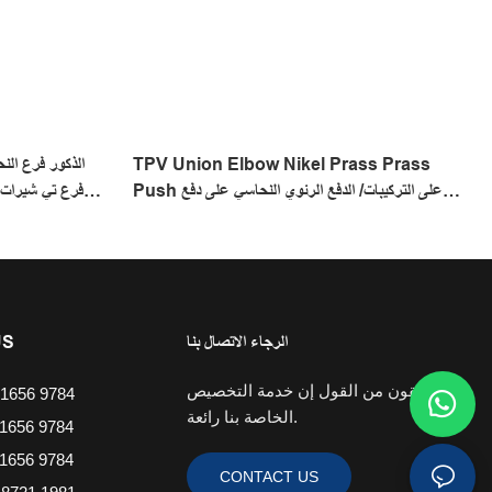
TPV Union Elbow Nikel Prass Prass
Push على التركيبات/ الدفع الرئوي النحاسي على دفع
فرع تي شيرات ا
الهواء/ الضغط المضغوط عند التركيب
الرجاء الاتصال بنا
US
نحن واثقون من القول إن خدمة التخصيص
1656 9784
الخاصة بنا رائعة.
1656 9784
1656 9784
CONTACT US