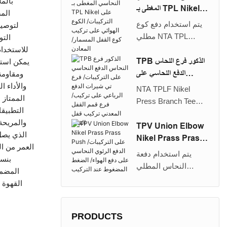
بالمل
النحاس المطلي
المغطى بـ TPL Nikel
الم
بالقيام بالركوب/
على التركيبات/ الكوع
يتم استخدام دفع كوع
لتوصيل
التركيب على تركيب
الهوائي على تركيب كوع
مطلي NTA TPL
التو
قفل المسمار/المعدن
القفل المسمار/ المعادن
NIKEL على الضغط
للاستخدام 
بسهولة. يمكن تشديد
على الكوع المناسب/
TPB الذكور فرع النحاس
يمكن است
صواميل القفل
الهوائي على تركيب
الدفع النحاسي على
المدفوعة يدويًا وبين
كوع المسمار/الكوع
التركيبات/ فرع تي شيرات
والأداء ا
NTA TPLF Nikel
مفترس حتى في حالة
المسمار المعدني/
الدفع الرباعي على تركيب/
الممتاز 
Press Branch Tee
وجود أنابيب قاسية مثل
الكوع السريع على
فرع قمم القفل المعدني
التطبيقا
Push on Teep/Branch
PA أو Polyester
التركيب لتنشيط خيط
تركيب قفل القفل
والمريحة
Tee Pneumatic Push
TPV Union Elbow
Hytrel. يضمن الشكل
أنثى في الزوايا اليمنى.
on Fitting/Branch Tee
Nikel Prass Prass
الخاص للمخروط
يمكن تثبيتها بسهولة.
Metal Screw
Push على التركيبات/
التوجيهي أن لا يمكن
يتم استخدام دفعة
يمكن تشديد صواميل
Lock/Branch Tee
الدفع الرئوي النحاسي على
قطع الأنبوب عن طريق
النحاس المطلي
القفل المدفوعة يدويًا
المضمو
Push on Pittting يتم
دفع الهواء/ الضغط
الخطأ. إنه مناسب
بالنيكل عالية الجودة
وبين مفترس حتى في
القهوة 
استخدامه لتنشيط خيط
المضغوط عند التركيب
للاستخدام مع أنبوب
NTA TPV elbow على
حالة وجود أنابيب
أنثى في الزوايا اليمنى.
النايلون وأنبوب
دفع الهواء الطائر/
قاسية مثل PA أو
يمكن تثبيتها بسهولة.
يوريتان. قوة الاحتفاظ
النحاس على دفع الهواء
PRODUCTS
Polyester Hytrel.
يمكن تشديد صواميل
الكبيرة ، يمكن
المناسب/الضغط على