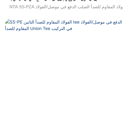
NTA SS-PZA الفولاذ المقاوم للصدأ الصلب الدفع في موصل/الفولاذ
المقاوم للصدأ الصليب الدفع في التركيب/الفولاذ المقاوم للصدأ واحد
اللمس أنبوب الصليب الصليب/الفولاذ المقاوم للصدأ للربط يستخدم
لربع فرع. إنها مقاومة عالية للبيئات العدوانية ، وجميع السوائل
المتوافقة مع التجهيزات ومواد مكونة أنابيب ممتازة لنقل uids
العدوانية ، والتصميم الخارجي الصحي للحد من مناطق الاحتفاظ ،
والتكنولوجيا التي تم إثباتها. مجموعة واسعة من التطبيقات: مثالية
للاتصال الدائم مع المواد الغذائية ، ومتميزة في البيئات المالحة
والتطبيقات في الهواء الطلق ، ومقاومة لعوامل التنظيف الصناعية
والمنظفات ، متوافقة مع البوليمر وأنابيب الفولاذ المقاوم للصدأ.
مقاومة للاختلاق ، والصدمة الميكانيكية والدافع ، والاتصال اليدوي
والانفصال ، لا توجد أدوات مطلوبة .100 ٪ تم اختبارها في الإنتاج.
316 تجهيزات من الفولاذ المقاوم للصدأ ، 304 تجهيزات من الفولاذ
المقاوم للصدأ ، تجهيزات صحية من الفولاذ المقاوم للصدأ ، موصلات
الحاجز الفولاذ المقاوم للصدأ ، الفولاذ المقاوم للصدأ بو