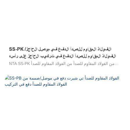
المقاوم للصدأ ، وصمة عار
SS-PK الفولاذ المقاوم للصدأ الدفع في موصل الحاجز/
الفولاذ المقاوم للصدأ الدفع في تركيب الحاجز على رأسه
NTA SS-PK من الفولاذ المقاوم للصدأ من الفولاذ المقاوم للصدأ
الضغط على موصل الضغط/الفولاذ المقاوم للصدأ دفع في حاجز
التركيب/الفولاذ المقاوم للصدأ ، يتم استخدام دفع أنبوب اللمس/
الفولاذ المقاوم للصدأ لتوصيل التركيب لتوصيل الأنابيب عبر لوحة.
إنها مقاومة عالية للبيئات العدوانية ، وجميع السوائل المتوافقة مع
التجهيزات ومواد مكونة أنابيب ممتازة لنقل uids العدوانية ،
والتصميم الخارجي الصحي للحد من مناطق الاحتفاظ ، والتكنولوجيا
التي تم إثباتها. مجموعة واسعة من التطبيقات: مثالية للاتصال الدائم
مع المواد الغذائية ، ومتميزة في البيئات المالحة والتطبيقات في
الهواء الطلق ، ومقاومة لعوامل التنظيف الصناعية والمنظفات ،
متوافقة مع البوليمر وأنابيب الفولاذ المقاوم للصدأ. مقاومة للاختلاق ،