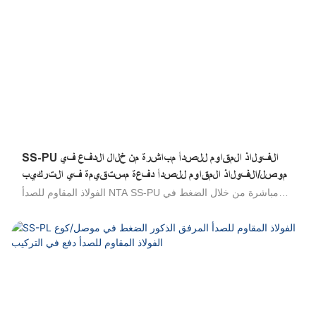
اختبارها في الإنتاج. 316 تجهيزات من الفولاذ المقاوم للصدأ ، 304
تجهيزات من الفولاذ المقاوم للصدأ ، تجهيزات صحية من الفولاذ
المقاوم للصدأ ، موصلات الحاجز الفولاذ المقاوم للصدأ ، الفولاذ
المقاوم للصدأ
SS-PU الفولاذ المقاوم للصدأ مباشرة من خلال الدفع في
موصل/الفولاذ المقاوم للصدأ دفعة مستقيمة في التركيب
الفولاذ المقاوم للصدأ NTA SS-PU مباشرة من خلال الضغط في
موصل/الفولاذ المقاوم للصدأ الدفع المستقيم في تركيب/الفولاذ
المقاوم للصدأ ، يتم استخدام دفع أنبوب اللمس/الفولاذ المقاوم
للصدأ لتوصيل أنابيب في نفس الاتجاه. إنها مقاومة عالية للبيئات
العدوانية ، وجميع السوائل المتوافقة مع التجهيزات ومواد مكونة
أنابيب ممتازة لنقل uids العدوانية ، والتصميم الخارجي الصحي للحد
من مناطق الاحتفاظ ، والتكنولوجيا التي تم إثباتها. مجموعة واسعة
من التطبيقات: مثالية للاتصال الدائم مع المواد الغذائية ، ومتميزة في