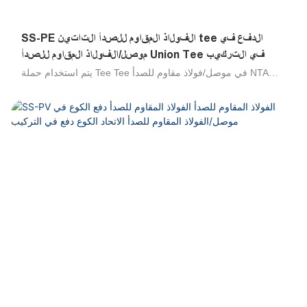
SS-PE الفولاذ المقاوم للصدأ التاتين tee الدفع في
موصل/الفولاذ المقاوم للصدأ Union Tee في التركيب
يتم استخدام حملة Tee Tee في موصل/فولاذ مقاوم للصدأ NTA
SS-PE في الموصل/الفولاذ المقاوم للصدأ في الفولاذ المقاوم
للصدأ/الفولاذ المقاوم للصدأ ، يتم استخدام دفع أنبوب اللمس/الفولاذ
المقاوم للصدأ لتوصيل تركيبه لفرع الأنابيب في كل من الزاوية
اليمنى 90 درجة. إنها مقاومة عالية للبيئات العدوانية ، وجميع
السوائل المتوافقة مع التجهيزات ومواد مكونة أنابيب ممتازة لنقل
uids العدوانية ، والتصميم الخارجي الصحي للحد من مناطق
الاحتفاظ ، والتكنولوجيا التي تم إثباتها. مجموعة واسعة من
التطبيقات: مثالية للاتصال الدائم مع المواد الغذائية ، ومتميزة في
البيئات المالحة والتطبيقات في الهواء الطلق ، ومقاومة لعوامل
التنظيف الصناعية والمنظفات ، متوافقة مع البوليمر وأنابيب الفولاذ
المقاوم للصدأ. مقاومة للاختلاق ، والصدمة الميكانيكية والدافع ،
والاتصال اليدوي والانفصال ، لا توجد أدوات مطلوبة .100 ٪ تم
اختبارها في الإنتاج. 316 تجهيزات من الفولاذ المقاوم للصدأ ، 304
تجهيزات من الفولاذ المقاوم للصدأ ، تجهيزات صحية من الفولاذ
المقاوم للصدأ ، موصلات الحاجز الفولاذ المقاوم للصدأ ، ستاي