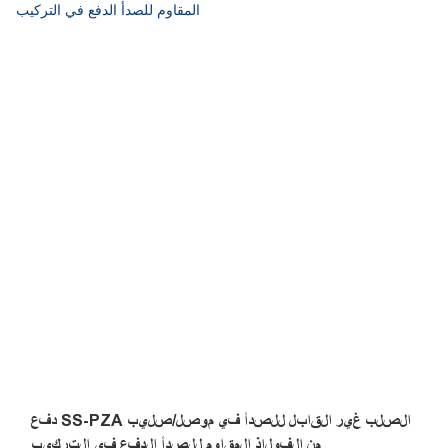
عالية للبيئات العدوانية ، وجميع السوائل المتوافقة مع تجهيزات ومواد
مكونة أنابيب ممتازة لنقل الفوضى العدوانية ، والتصميم الخارجي
الصحي للاحتفاظ بالتخفيض. مجموعة واسعة من التطبيقات: مثالية
للاتصال الدائم مع المواد الغذائية ، ومتميزة في البيئات المالحة
والتطبيقات في الهواء الطلق ، ومقاومة لعوامل التنظيف الصناعية
والمنظفات ، متوافقة مع البوليمر وأنابيب الفولاذ المقاوم للصدأ.
مقاومة للاختلاق ، والصدمة الميكانيكية والدافع ، والاتصال اليدوي
والانفصال ، لا توجد أدوات مطلوبة .100 ٪ تم اختبارها في الإنتاج.
316 تجهيزات من الفولاذ المقاوم للصدأ ، 304 تجهيزات من الفولاذ
المقاوم للصدأ ، تجهيزات صحية من الفولاذ المقاوم للصدأ ، موصلات
الحاجز من الفولاذ المقاوم للصدأ ، تجهيزات الفولاذ المقاوم للصدأ ،
دفع الفولاذ المقاوم للصدأ إلى التوصيل
دفع SS-PZA الصلب غير القابل للصدأ في موصل/صليب
من الفولاذ المقاوم للصدأ الدفع في التركيب