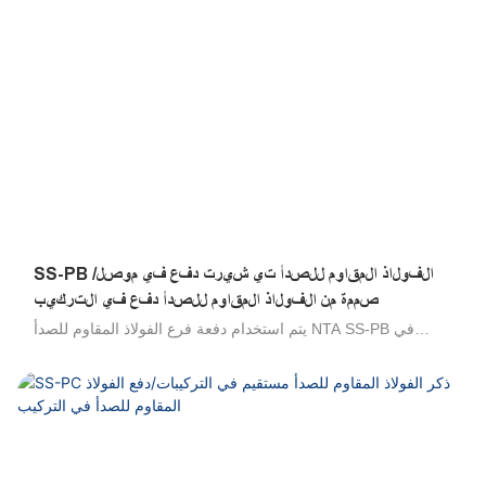
والصدمة الميكانيكية والدافع ، والاتصال اليدوي والانفصال ، لا توجد
أدوات مطلوبة .100 ٪ تم اختبارها في الإنتاج. 316 تجهيزات من
الفولاذ المقاوم للصدأ ، 304 تجهيزات الفولاذ المقاوم للصدأ ،
تجهيزات صحية من الفولاذ المقاوم للصدأ ، موصل الحاجز الفولاذ
المقاوم للصدأ
SS-PB الفولاذ المقاوم للصدأ تي شيرت دفع في موصل/
صممة من الفولاذ المقاوم للصدأ دفع في التركيب
يتم استخدام دفعة فرع الفولاذ المقاوم للصدأ NTA SS-PB في
الضغط المناسب/الفولاذ المقاوم للصدأ في أنبوب فرع الفولاذ
المقاوم للصدأ/فولاذ مقاوم للصدأ للربط لتوصيل خيط أنثى في كل
من الزوايا اليمنى 90 درجة. إنها مقاومة عالية للبيئات العدوانية ،
وجميع السوائل المتوافقة مع التجهيزات ومواد مكونة أنابيب ممتازة
لنقل uids العدوانية ، والتصميم الخارجي الصحي للحد من مناطق
الاحتفاظ ، والتكنولوجيا التي تم إثباتها. مجموعة واسعة من