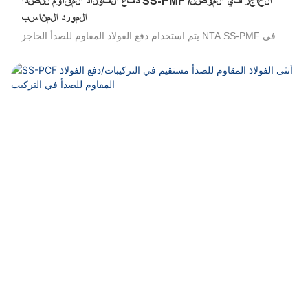
دفع الفولاذ المقاوم للصدأ SS-PMF الحاجز في الموصل/
المورد المناسب
يتم استخدام دفع الفولاذ المقاوم للصدأ الحاجز NTA SS-PMF في
الضغط على الفولاذ المقاوم للصدأ/الفولاذ المقاوم للصدأ في فولاذ
مقاوم للصدأ/فولاذ لمسة/الفولاذ المقاوم للصدأ لتوصيل لتوصيل خيط
الذكور والأنابيب عبر لوحة. إنها مقاومة عالية للبيئات العدوانية ،
وجميع السوائل المتوافقة مع التجهيزات ومواد مكونة أنابيب ممتازة
لنقل uids العدوانية ، والتصميم الخارجي الصحي للحد من مناطق
الاحتفاظ ، والتكنولوجيا التي تم إثباتها. مجموعة واسعة من
التطبيقات: مثالية للاتصال الدائم مع المواد الغذائية ، ومتميزة في
البيئات المالحة والتطبيقات في الهواء الطلق ، ومقاومة لعوامل
التنظيف الصناعية والمنظفات ، متوافقة مع البوليمر وأنابيب الفولاذ
المقاوم للصدأ. مقاومة للاختلاق ، والصدمة الميكانيكية والدافع ،
والاتصال اليدوي والانفصال ، لا توجد أدوات مطلوبة .100 ٪ تم
اختبارها في الإنتاج. 316 تجهيزات من الفولاذ المقاوم للصدأ ، 304
تجهيزات الفولاذ المقاوم للصدأ ، تجهيزات صحية من الفولاذ المقاوم
للصدأ ، موصلات الحاجز الفولاذ المقاوم للصدأ ، وصمة عار