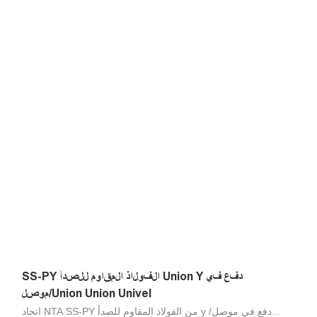
ومواد مكونة أنابيب ممتازة لنقل uids العدوانية ، والتصميم الخارجي
الصحي للحد من مناطق الاحتفاظ ، والتكنولوجيا التي تم إثباتها.
مجموعة واسعة من التطبيقات: مثالية للاتصال الدائم مع المواد
الغذائية ، ومتميزة في البيئات المالحة والتطبيقات في الهواء الطلق ،
ومقاومة لعوامل التنظيف الصناعية والمنظفات ، متوافقة مع البوليمر
وأنابيب الفولاذ المقاوم للصدأ. مقاومة للاختلاق ، والصدمة
الميكانيكية والدافع ، والاتصال اليدوي والانفصال ، لا توجد أدوات
مطلوبة .100 ٪ تم اختبارها في الإنتاج. 316 تجهيزات من الفولاذ
المقاوم للصدأ ، 304 تجهيزات من الفولاذ المقاوم للصدأ ، تجهيزات
صحية من الفولاذ المقاوم للصدأ ، موصلات الحاجز الفولاذ المقاوم
للصدأ ، stee غير القابل للصدأ
SS-PY الفولاذ المقاوم للصدأ Union Y دفع في
موصل/Union Union Univel
اتحاد NTA SS-PY من الفولاذ المقاوم للصدأ y دفع في موصل/