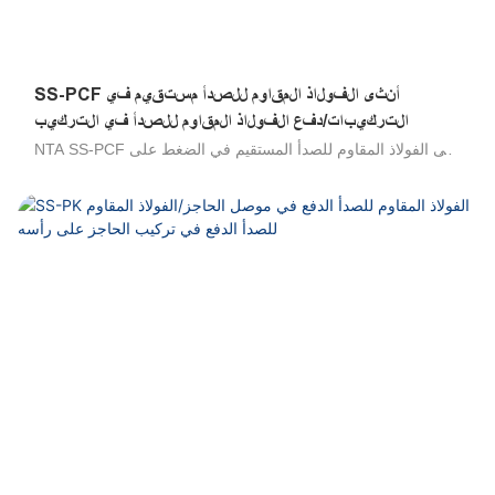
SS-PCF أنثى الفولاذ المقاوم للصدأ مستقيم في
التركيبات/دفع الفولاذ المقاوم للصدأ في التركيب
NTA SS-PCF أنثى الفولاذ المقاوم للصدأ المستقيم في الضغط على
الفولاذ المقاوم للصدأ/الفولاذ المقاوم للصدأ في تركيب/الفولاذ
المقاوم للصدأ ، يتم استخدام دفع أنبوب اللمس/الفولاذ المقاوم
للصدأ لتوصيل تركيبه لتوصيل الخيط الذكور في نفس الاتجاه. إنها
مقاومة عالية للبيئات العدوانية ، وجميع السوائل المتوافقة مع
التجهيزات ومواد مكونة أنابيب ممتازة لنقل uids العدوانية ،
والتصميم الخارجي الصحي للحد من مناطق الاحتفاظ ، والتكنولوجيا
التي تم إثباتها. مجموعة واسعة من التطبيقات: مثالية للاتصال الدائم
مع المواد الغذائية ، ومتميزة في البيئات المالحة والتطبيقات في
الهواء الطلق ، ومقاومة لعوامل التنظيف الصناعية والمنظفات ،
متوافقة مع البوليمر وأنابيب الفولاذ المقاوم للصدأ. مقاومة للاختلاق ،
والصدمة الميكانيكية والدافع ، والاتصال اليدوي والانفصال ، لا توجد
أدوات مطلوبة .100 ٪ تم اختبارها في الإنتاج. 316 تجهيزات من
الفولاذ المقاوم للصدأ ، 304 تجهيزات من الفولاذ المقاوم للصدأ ،
تجهيزات صحية من الفولاذ المقاوم للصدأ ، موصلات الحاجز الفولاذ