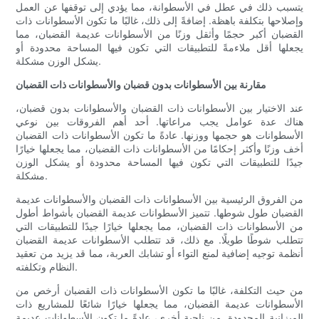
يتسبب ذلك في عطل في الأسطوانة، مما يؤدي إلى توقفها عن العمل
وإصلاحها بتكلفة باهظة. إضافةً إلى ذلك، غالبًا ما تكون الأسطوانات ذات
القضبان أكبر حجمًا وأثقل وزنًا من الأسطوانات عديمة القضبان، مما
يجعلها أقل ملاءمةً للتطبيقات التي تكون فيها المساحة محدودة أو
يشكل الوزن مشكلة.
مقارنة بين الأسطوانات بدون قضبان والأسطوانات ذات القضبان
عند الاختيار بين الأسطوانات ذات القضبان والأسطوانات بدون قضبان،
هناك عدة عوامل يجب مراعاتها. أحد أهم الفروقات بين نوعي
الأسطوانات هو حجمها ووزنها. عادةً ما تكون الأسطوانات ذات القضبان
أخف وزنًا وأكثر إحكامًا من الأسطوانات ذات القضبان، مما يجعلها خيارًا
جيدًا للتطبيقات التي تكون فيها المساحة محدودة أو يشكل الوزن
مشكلة.
من الفروق الرئيسية بين الأسطوانات ذات القضبان والأسطوانات عديمة
القضبان طول شوطها. تتميز الأسطوانات عديمة القضبان بأشواط أطول
من الأسطوانات ذات القضبان، مما يجعلها خيارًا جيدًا للتطبيقات التي
تتطلب شوطًا طويلًا. مع ذلك، قد تتطلب الأسطوانات عديمة القضبان
أنظمة توجيه إضافية لمنع التواء أو تشابك العربة، مما قد يزيد من تعقيد
النظام وتكلفته.
من حيث التكلفة، غالبًا ما تكون الأسطوانات ذات القضبان أرخص من
الأسطوانات عديمة القضبان، مما يجعلها خيارًا شائعًا للمشاريع ذات
الميزانية المحدودة. من ناحية أخرى، عادةً ما تكون الأسطوانات عديمة