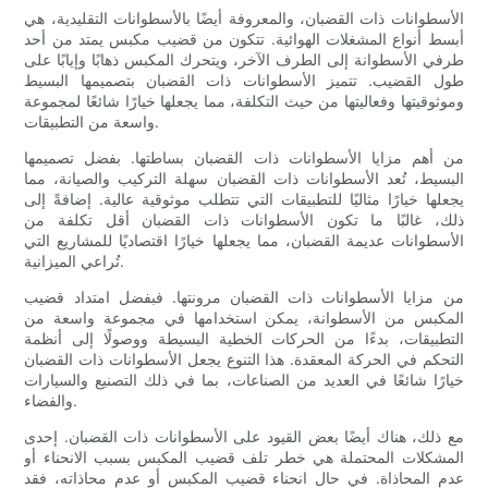
الأسطوانات ذات القضبان، والمعروفة أيضًا بالأسطوانات التقليدية، هي
أبسط أنواع المشغلات الهوائية. تتكون من قضيب مكبس يمتد من أحد
طرفي الأسطوانة إلى الطرف الآخر، ويتحرك المكبس ذهابًا وإيابًا على
طول القضيب. تتميز الأسطوانات ذات القضبان بتصميمها البسيط
وموثوقيتها وفعاليتها من حيث التكلفة، مما يجعلها خيارًا شائعًا لمجموعة
واسعة من التطبيقات.
من أهم مزايا الأسطوانات ذات القضبان بساطتها. بفضل تصميمها
البسيط، تُعد الأسطوانات ذات القضبان سهلة التركيب والصيانة، مما
يجعلها خيارًا مثاليًا للتطبيقات التي تتطلب موثوقية عالية. إضافةً إلى
ذلك، غالبًا ما تكون الأسطوانات ذات القضبان أقل تكلفة من
الأسطوانات عديمة القضبان، مما يجعلها خيارًا اقتصاديًا للمشاريع التي
تُراعي الميزانية.
من مزايا الأسطوانات ذات القضبان مرونتها. فبفضل امتداد قضيب
المكبس من الأسطوانة، يمكن استخدامها في مجموعة واسعة من
التطبيقات، بدءًا من الحركات الخطية البسيطة ووصولًا إلى أنظمة
التحكم في الحركة المعقدة. هذا التنوع يجعل الأسطوانات ذات القضبان
خيارًا شائعًا في العديد من الصناعات، بما في ذلك التصنيع والسيارات
والفضاء.
مع ذلك، هناك أيضًا بعض القيود على الأسطوانات ذات القضبان. إحدى
المشكلات المحتملة هي خطر تلف قضيب المكبس بسبب الانحناء أو
عدم المحاذاة. في حال انحناء قضيب المكبس أو عدم محاذاته، فقد