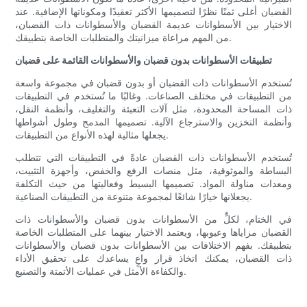
القضبان أغلى ثمنًا نظرًا لتصميمها الأكثر تعقيدًا ومكوناتها الإضافية. عند
الاختيار بين الأسطوانات عديمة القضبان والأسطوانات ذات القضبان،
من المهم مراعاة ميزانيتك والمتطلبات الخاصة بتطبيقك.
تطبيقات الأسطوانات بدون قضبان والأسطوانات القائمة على قضبان
تُستخدم الأسطوانات ذات القضبان أو بدون قضبان في مجموعة واسعة
من التطبيقات في مختلف الصناعات. وغالبًا ما تُستخدم في التطبيقات
ذات المساحة المحدودة، مثل آلات التعبئة والتغليف، وأنظمة النقل،
وأنظمة التخزين والاسترجاع الآلية. تصميمها المدمج وطول أشواطها
يجعلها مثالية لهذه الأنواع من التطبيقات.
تُستخدم الأسطوانات ذات القضبان عادةً في التطبيقات التي تتطلب
البساطة والموثوقية، مثل منصات الرفع والخفض، وأجهزة التثبيت،
ومعدات مناولة المواد. تصميمها البسيط وفعاليتها من حيث التكلفة
يجعلانها خيارًا شائعًا لمجموعة متنوعة من التطبيقات الصناعية.
في الختام، لكلٍّ من الأسطوانات بدون قضبان والأسطوانات ذات
القضبان مزاياها وعيوبها، ويعتمد الاختيار بينهما على المتطلبات الخاصة
بتطبيقك. بفهم الاختلافات بين الأسطوانات بدون قضبان والأسطوانات
ذات القضبان، يمكنك اتخاذ قرار واعٍ يساعدك على تحقيق الأداء
والكفاءة الأمثل في عمليات الأتمتة والتصنيع.