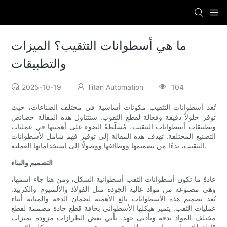
ما هي أسطوانات التثقيب؟ الميزات
والتطبيقات
2025-10-19
Titan Automation
104
تُعد أسطوانات التثقيب مكونات أساسية في مختلف الصناعات، حيث
توفر حلولاً دقيقة وفعالة لقطع الثقوب. ستتناول هذه المقالة خصائص
وتطبيقات أسطوانات التثقيب، مُسلّطةً الضوء على أهميتها في عمليات
التصنيع المختلفة. تهدف هذه المقالة إلى توفير فهم شامل لأسطوانات
التثقيب، بدءًا من تصميمها ووظائفها ووصولًا إلى استخداماتها العملية.
التصميم والبناء
عادةً ما تكون أسطوانات الثقب أسطوانية الشكل، ومن هنا جاء اسمها،
وهي مصنوعة من مواد عالية الجودة مثل الفولاذ والألمنيوم والكربيد.
يُعد تصميم هذه الأسطوانات بالغ الأهمية لضمان الدقة والمتانة أثناء
عمليات الثقب. يتميز هيكلها الأسطواني بحافة قطع حادة مصممة لقطع
مختلف المواد بدقة وبأدنى جهد. تأتي بعض الطرازات مزودة بميزات