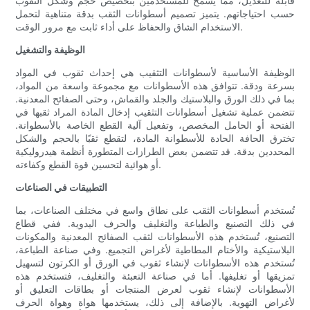
قابلة للتعديل، مما يسمح للمستخدمين بتخصيص حجم وشكل الثقوب
حسب احتياجاتهم. يتميز تصميم أسطوانات الثقب بدقة متناهية لتحمل
الاستخدام الشاق والحفاظ على أداء ثابت مع مرور الوقت.
الوظيفة والتشغيل
الوظيفة الأساسية لأسطوانات التثقيب هي إحداث ثقوب في المواد
بسرعة ودقة. تتوافق هذه الأسطوانات مع مجموعة واسعة من المواد،
بما في ذلك الورق والبلاستيك والجلد والقماش، وحتى الصفائح المعدنية.
تتضمن عملية تشغيل أسطوانات التثقيب إدخال المادة المراد ثقبها في
الفتحة أو الحامل المخصص، وتفعيل آلية القطع الخاصة بالأسطوانة.
تخترق الحافة الحادة للأسطوانة المادة، لتقطع ثقبًا بالحجم والشكل
المحددين بدقة. قد تتضمن بعض الطرازات المتطورة أنظمة هيدروليكية
أو هوائية لتحسين قوة القطع وكفاءته.
التطبيقات في الصناعات
تُستخدم أسطوانات الثقب على نطاق واسع في مختلف الصناعات، بما
في ذلك التصنيع والطباعة والتغليف والحرف اليدوية. ففي قطاع
التصنيع، تُستخدم هذه الأسطوانات لثقب الصفائح المعدنية والمكونات
البلاستيكية والأختام المطاطية لأغراض التجميع. وفي صناعة الطباعة،
تُستخدم هذه الأسطوانات لإنشاء ثقوب في الورق أو الكرتون لتسهيل
تمزيقها أو تغليفها. أما في صناعة التعبئة والتغليف، فتستخدم هذه
الأسطوانات لإنشاء ثقوب لعرض المنتجات أو بطاقات التعليق أو
لأغراض التهوية. بالإضافة إلى ذلك، يستخدمها هواة وهواة الحرف