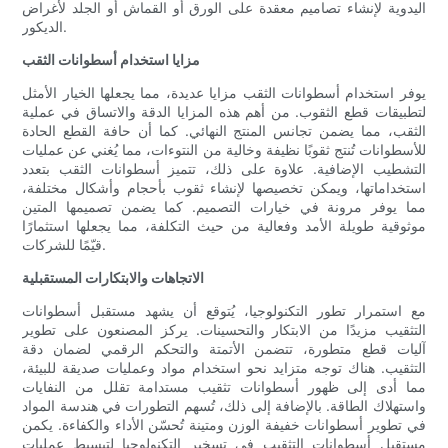
اليدوية لإنشاء تصاميم معقدة على الورق أو القماش أو الجلد لأغراض
الديكور.
مزايا استخدام أسطوانات الثقب
يوفر استخدام أسطوانات الثقب مزايا عديدة، مما يجعلها الخيار الأمثل
لتطبيقات قطع الثقوب. من أهم هذه المزايا الدقة والاتساق في عملية
الثقب، مما يضمن تجانس المنتج النهائي. كما أن حافة القطع الحادة
للأسطوانات تُنتج ثقوبًا نظيفة وخالية من النتوءات، مما يُغني عن عمليات
التشطيب الإضافية. علاوة على ذلك، تتميز أسطوانات الثقب بتعدد
استخداماتها، ويمكن تخصيصها لإنشاء ثقوب بأحجام وأشكال مختلفة،
مما يوفر مرونة في خيارات التصميم. كما يضمن تصميمها المتين
موثوقية طويلة الأمد وفعالية من حيث التكلفة، مما يجعلها استثمارًا
قيّمًا للشركات.
الاتجاهات والابتكارات المستقبلية
مع استمرار تطور التكنولوجيا، يُتوقع أن يشهد مستقبل أسطوانات
التثقيب مزيدًا من الابتكار والتحسينات. يركز المصنعون على تطوير
آليات قطع متطورة، تتضمن الأتمتة والتحكم الرقمي لضمان دقة
التثقيب. هناك توجه متزايد نحو استخدام مواد وعمليات صديقة للبيئة،
مما أدى إلى ظهور أسطوانات تثقيب مستدامة تقلل من النفايات
واستهلاك الطاقة. بالإضافة إلى ذلك، تُسهم التطورات في هندسة المواد
في تطوير أسطوانات خفيفة الوزن ومتينة تُحسّن الأداء والكفاءة. يكمن
مستقبل أسطوانات التثقيب في تسخير التكنولوجيا لتبسيط عمليات