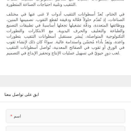
التثقيب وتلبية احتياجات الصناعة المتطورة.
في الختام، تُعدّ أسطوانات التثقيب أدوات لا غنى عنها في مختلف
الصناعات، إذ تُقدّم حلولاً فعّالة ودقيقة لقطع الثقوب. تصميمها المتين،
ووظائفها المتعددة، ودقّة تشغيلها تجعلها أساسيةً في تطبيقات التصنيع
والطباعة والتغليف والحرف اليدوية. مع الابتكارات والتطورات
التكنولوجية المتواصلة، يُبشر مستقبل أسطوانات التثقيب بتطورات
واعدة، ويَعِدُ بأداء مُحسّن واستدامة عالية. سواءً كان ذلك لإنشاء ثقوب
في الورق أو ثقوب في الصفائح المعدنية، تُواصل أسطوانات التثقيب
لعب دورٍ حيويّ في تسهيل عمليات الإنتاج وتحفيز الإبداع في التصميم.
ابق على تواصل معنا
اسم