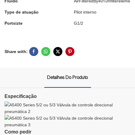
Fluido
AirFilteredBy40¼mfilterelement
Type de atuação
Pilot interno
Portsizte
G1/2
Share with:
Detalhes Do Produto
Especificação
Como pedir