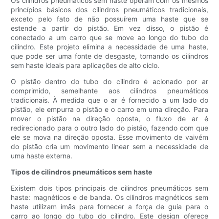
Os cilindros pneumáticos sem haste operam com os mesmos
princípios básicos dos cilindros pneumáticos tradicionais,
exceto pelo fato de não possuírem uma haste que se
estende a partir do pistão. Em vez disso, o pistão é
conectado a um carro que se move ao longo do tubo do
cilindro. Este projeto elimina a necessidade de uma haste,
que pode ser uma fonte de desgaste, tornando os cilindros
sem haste ideais para aplicações de alto ciclo.
O pistão dentro do tubo do cilindro é acionado por ar
comprimido, semelhante aos cilindros pneumáticos
tradicionais. À medida que o ar é fornecido a um lado do
pistão, ele empurra o pistão e o carro em uma direção. Para
mover o pistão na direção oposta, o fluxo de ar é
redirecionado para o outro lado do pistão, fazendo com que
ele se mova na direção oposta. Esse movimento de vaivém
do pistão cria um movimento linear sem a necessidade de
uma haste externa.
Tipos de cilindros pneumáticos sem haste
Existem dois tipos principais de cilindros pneumáticos sem
haste: magnéticos e de banda. Os cilindros magnéticos sem
haste utilizam ímãs para fornecer a força de guia para o
carro ao longo do tubo do cilindro. Este design oferece