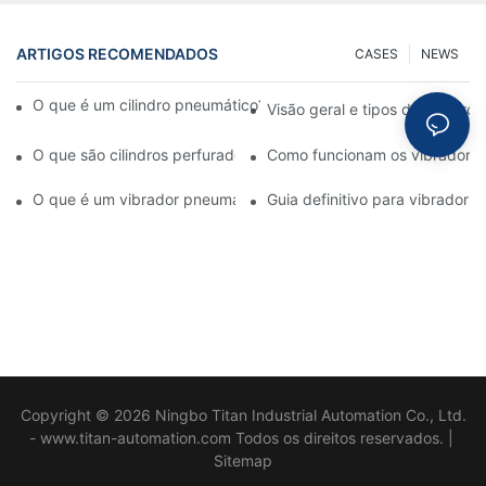
ARTIGOS RECOMENDADOS
CASES
NEWS
O que é um cilindro pneumático? Tipos, componentes e proces
Visão geral e tipos de cilindro
O que são cilindros perfuradores? Características e aplicações
Como funcionam os vibradore
O que é um vibrador pneumático? Guia completo sobre sistem
Guia definitivo para vibrador 
Copyright © 2026 Ningbo Titan Industrial Automation Co., Ltd.
- www.titan-automation.com Todos os direitos reservados. |
Sitemap