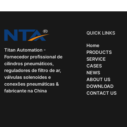
QUICK LINKS
Home
Titan Automation -
PRODUCTS
Fornecedor profissional de
SERVICE
cilindros pneumáticos,
CASES
reguladores de filtro de ar,
NEWS
válvulas solenoides e
ABOUT US
conexões pneumáticas &
DOWNLOAD
fabricante na China
CONTACT US