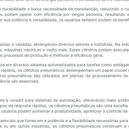
ua durabilidade e baixa necessidade de manutenção, reduzindo o cu
os podem operar com eficiência por longos períodos, resultando 
r sua potência e versatilidade, os usuários também podem se benefi
stas e variadas, abrangendo diversos setores e indústrias. Na indú
 máquinas robóticas e muito mais. Esses cilindros podem executar 
os processos de produção e melhorar a eficiência geral.
izados em diversos sistemas automatizados para tarefas como solda
 rápidos, os cilindros pneumáticos desempenham um papel crucial
indros pneumáticos são utilizados em plantas de processamento d
ência são essenciais.
te e versátil para sistemas de automação, oferecendo maior potênc
mpos de resposta rápidos, os cilindros pneumáticos são uma escolh
 usuários podem aumentar a produtividade, aprimorar o controle de q
nciais que fornecem a potência e a flexibilidade necessárias para a
s ou em outras indústrias, os cilindros pneumáticos continuam a