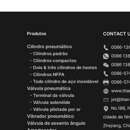
Produtos
CONTACT 
Cilindro pneumático
0086-136
- Cilindros padrão
0086 136
- Cilindros compactos
0086 136
- Dois & três cilindros de hastes
0086-574
- Cilindros NFPA
- Todo cilindro de aço inoxidável
0086-574
Válvula pneumática
www.tita
- Terminal da válvula
jet@titan
- Válvula solenóide
No.188, N
- Válvula pilotada por ar
Vibrador pneumático
cidade de Ni
Válvula de assento ângulo
Zhejiang, Ch
Amortecedor