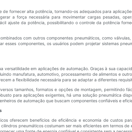
 de fornecer alta potência, tornando-os adequados para aplicações 
gerar a força necessária para movimentar cargas pesadas, opera
l ajuste da potência, possibilitando o controle da potência fornec
e combinados com outros componentes pneumáticos, como válvulas,
grar esses componentes, os usuários podem projetar sistemas pne
sua versatilidade em aplicações de automação. Graças à sua capaci
incluindo manufatura, automotivo, processamento de alimentos e ou
recem a flexibilidade necessária para se adaptar a diferentes requis
 diversos tamanhos, formatos e opções de montagem, permitindo fác
obusto para aplicações exigentes, há uma solução pneumática dispo
enheiros de automação que buscam componentes confiáveis ​​e eficie
s
áticos oferecem benefícios de eficiência e economia de custos p
 os cilindros pneumáticos costumam ser mais eficientes em termos 
fornecer uma fonte de energia confiável e consistente sem a neces