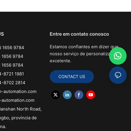
US
Entre em contato conosco
Estamos confiantes em dizer que
 1656 9784
nosso serviço de personalização é
 1656 9784
excelente.
 1656 9784
-8721 1981
CONTACT US
-8702 2814
n-automation.com
-automation.com
anshan North Road,
ngbo, província de
ina.