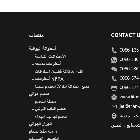
CONTACT 
منتجات
أسطوانة الهوائية
0086-136 
- الأسطوانات القياسية
0086 136 
- أسطوانات مدمجة
0086 136 
- اثنين & ثلاثة قضبان أسطوانات
0086-574-
- أسطوانات NFPA
- جميع أسطوانة الفولاذ المقاوم للصدأ
0086-574-
صمام هوائي
www.titan
- محطة الصمام
jet@titan
- صمام الملف اللولبي
رقم 188 ، طريق نانشان نورث ، مدينة
- صمام تجريبي الهواء
الهزاز الهوائي
زاوية مقعد صمام
امتصاص الصدمات