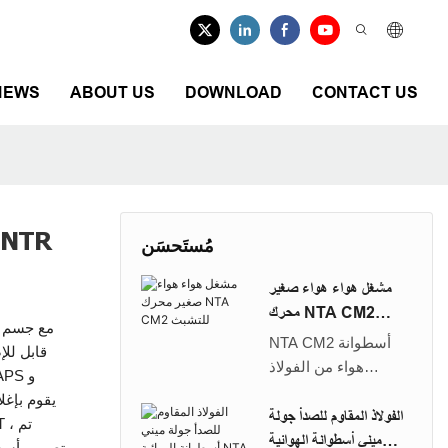
NEWS
ABOUT US
DOWNLOAD
CONTACT US
مُستَحسَن
مشغل هواء هواء صغير
محرك NTA CM2
للتشبث
NTA CM2 أسطوانة
قابل للإ
هواء من الفولاذ
المقاوم للصدأ غير
القابل للإصلاح ، مع
الفولاذ المقاوم للصدأ جولة
اتصالات خيوط BSPP
ميني أسطوانة الهوائية
تصميم أسطو