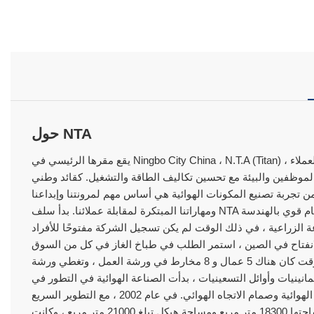
حول NTA
يقع مقرها الرئيسي في Ningbo City China ، N.T.A (Titan) ، وهي واحدة من أعظم شركة للتكنولوجيا والهندسة الهوائية التي توفر حلولًا مبتكرة للعملاء
 الموظفين والبيئة مع تحسين تكاليف الطاقة والتشغيل. كقائد وطني
ا الهوائية ، فإن 47 عامًا من تصنيع قطع الغيار الميكانيكية و 26 عامًا من تجربة تصنيع المكونات الهوائية هي أساس مهم لمرونتنا وإبداعنا
ومهاراتنا المبتكرة لمقابلة عملائنا. بدأ سلف NTA في عام 1972 بعد تخرج المؤسس من مدرسة الهندسة ، مع اهتمام قوي بالهندسة
 الزراعية ، في ذلك الوقت لم يكن تسجيل الشركة مفتوحًا للأفراد
لانفتاح في الصين ، استمر الطلب في طباخ الغاز في كل من السوق
المحلية والدولية ، وبدأت ورشة العمل في إنتاج صمام طباخ الغاز ، في ذلك الوقت كان هناك 5 عمال و 8 مخارط في ورشة العمل ، وتغطي ورشة
 الإنتاج السنوي 50000 صورة. في نهاية الثمانينيات وأوائل التسعينيات ، بدأت الصناعة الهوائية في التطور في
الصين ، وسجلنا مصنع التصنيع الهوائي الهوائي في عام 1993 في تصنيع الأسطوانة الهوائية وصمام الاتجاه الهوائي. في عام 2002 ، مع التطوير السريع
في صناعة الهوائية ، انتقلنا إلى قاعدة تصنيع جديدة تغطي مساحة أرضية تبلغ مساحتها 18300 متر مربع ومساحة هيكل تبلغ 21000 متر مربع ، وكانت