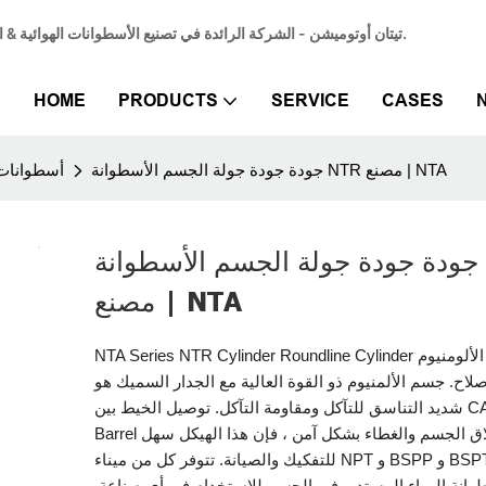
تيتان أوتوميشن - الشركة الرائدة في تصنيع الأسطوانات الهوائية & المورد المتخصص في أسطوانات الهواء الهوائية لتلبية احتياجات الأتمتة الصناعية.
HOME
PRODUCTS
SERVICE
CASES
جودة جودة جولة الجسم الأسطوانة NTR مصنع | NTA
أسطوانات
جودة جودة جولة الجسم الأسطوانة NTR
مصنع | NTA
NTA Series NTR Cylinder Roundline Cylinder مع جسم الألومنيوم
صلاح. جسم الألمنيوم ذو القوة العالية مع الجدار السميك هو
شديد التناسق للتآكل ومقاومة التآكل. توصيل الخيط بين CAPS و
Barrel يقوم بإغلاق الجسم والغطاء بشكل آمن ، فإن هذا الهيكل سهل
للتفكيك والصيانة. تتوفر كل من ميناء NPT و BSPP و BSPT ، تم
انة الهواء المستدير في الجسم للاستخدام في أي صناعة.