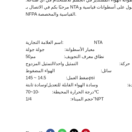
مرحبًا بكم في الاتصال بـ NTA للحصول على أسطوانات قياسية و
NFPA القياسية والمخصصة.
اسم العلامة التجارية: NTA
معيار الأسطوانة: جولة جولة
نطاق معرف التجويف: مم50
حركة: التمثيل واحد/التمثيل المزدوج
سائل: الهواء المضغوط
ضغط العمل: 14.5 ~ 145psi
دة: وسادة الهواء القابلة للتعديل/وسادة ثابتة
درجة الحرارة المحيطة: -10~70℃
حجم الميناء: 1/4''NPT