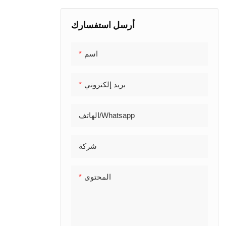
FRL أخرى
المقابس النحاسية & محولات
خرطوم الهواء
مقرنة سريعة الهوائية
أرسل استفسارك
اسم
بريد إلكتروني
الهاتف/whatsapp
شركة
المحتوى