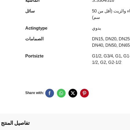
S.S304/316
الماشية
الهواء والماء والزيت (أقل من 50
سائل
سم)
يدوي
Actingtype
DN15, DN20, DN25
الصمامات
DN40, DN50, DN65
Portsizte
G1/2, G3/4, G1, G1
1/2, G2, G2-1/2
Share with:
تفاصيل المنتج