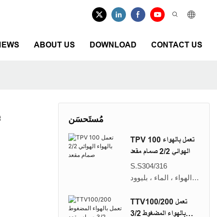
NEWS
ABOUT US
DOWNLOAD
CONTACT US
e
مُستَحسَن
TPV 100 تعمل بالهواء
الهوائي 2/2 صمام مقعد
S.S304/316
الهواء ، الماء ، بليوود
50 سم
طيار المكبس
TTV100/200 تعمل
DN10 ، DN15 ، DN20
بالهواء المضغوط 3/2