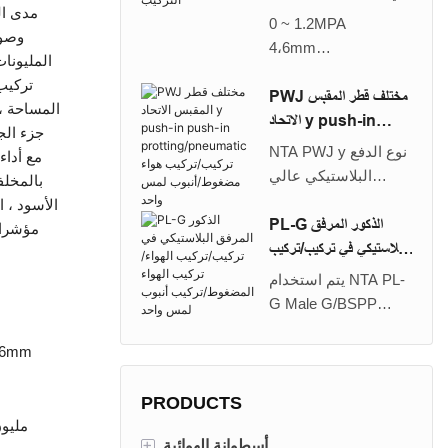
اتجاه الأنبوب لتجهيزات
0 ~ 1.2MPA
اللمسات الواحدة
4،6mm
بمقدار 90 درجة. أنابيب
هواء
تركيب/
على مستوى الجولت ،
PWJ مختلف قطر المقبس
المساحة ، 
يمكن أيضًا مع كوع
الاتحاد y push-in
جزء الج
المكونات الإضافية. إنه
push-in
NTA PWJ y نوع الدفع
مناسب للاستخدام مع
protting/pneumati
البلاستيكي عالي
بالمخلف
أنبوب النايلون وأنبوب
c تركيب/تركيب هواء
الجودة في اتحاد
الأسود ، ا
يوريتان ، قوة الاحتفاظ
مضغوط/أنبوب لمس واحد
مقبس قطر مختلف/يتم
PL-G الذكور المرفق
الكبيرة ، يمكن
استخدام تركيب الاتحاد
البلاستيكي في تركيب/تركيب
استخدامه لمجموعة
لتفرعة أنابيب في
الهواء/تركيب الهواء
واسعة من الضغوط من
يتم استخدام NTA PL-
أنابيب قطر مخفضة أو
المضغوط/تركيب أنبوب لمس
لقاح منخفض يصل إلى
G Male G/BSPP
من أنابلين يعملان في
واحد
1.2 ميجا باسا/174psi ،
Thread Pusins ​​عالية
نفس الاتجاه. إنه
مدى الحياة الطويلة ،
الجودة في تركيب
، 16mm
مناسب للاستخدام مع
والهواء من خلال وصول
الكوع لتنشيط خيط
أنبوب النايلون وأنبوب
إلى عدد من الدورات
أنثى في الزوايا اليمنى.
PRODUCTS
يوريتان ، قوة الاحتفاظ
الصينية من أجل 6.4
إنه مناسب للاستخدام
الكبيرة ، يمكن
+
أسطوانة الهوائية
مليون مرة من
مع أنبوب النايلون