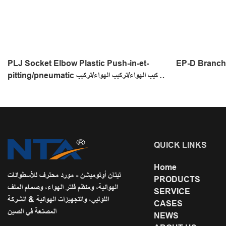
PLJ Socket Elbow Plastic Push-in-et-
pitting/pneumatic تركيب الهواء/تركيب الهواء/تركيب
أنبوب لمس واحد
QUICK LINKS
Home
تيتان أوتوميشن - مورد محترف للأسطوانات
PRODUCTS
الهوائية، ومنظم فلتر الهواء، وصمام الملف
SERVICE
اللولبي، والتجهيزات الهوائية & الشركة
CASES
المصنعة في الصين
NEWS