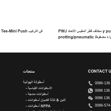
PWJ مختلف قطر المقبس الاتحاد y push-in push-in
EP-D Branch Tee-Mini Push في التركيب
protting/pneumatic تركيب/تركيب هواء مضغوط/
أنبوب لمس واحد
CONTACT 
منتجات
أسطوانة الهوائية
0086-136 
- الأسطوانات القياسية
0086 136 
- أسطوانات مدمجة
0086 136 
- اثنين & ثلاثة قضبان أسطوانات
0086-574-
- أسطوانات NFPA