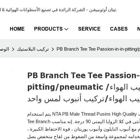
تيتان أوتوميشن - الشركة الرائدة في تصنيع الأسطوانات الهوائية & المورد المتخصص في أسطوانات الهواء الهوائية لتلبية احتياجات الأتمتة الصناعية.
HOME
PRODUCTS
SERVICE
CASES
تركيب البلاستيك
الوصل
PB Branch Tee Tee Passion-
pitting/pneumatic تركيب الهواء/
يب الهواء/تركيب أنبوب لمس واحد
يتم استخدام NTA PB Male Thread Pusins ​​High Quality في تركيب
Tee Branch لفرع خيط أنثى في كلا الزوايا اليمنى 90 درجة. إنه مناسب
مع أنبوب النايلون وأنبوب يوريتان ، قوة الاحتفاظ الكبيرة ،
خدامه لمجموعة واسعة من الضغوط من لقاح منخفض يصل