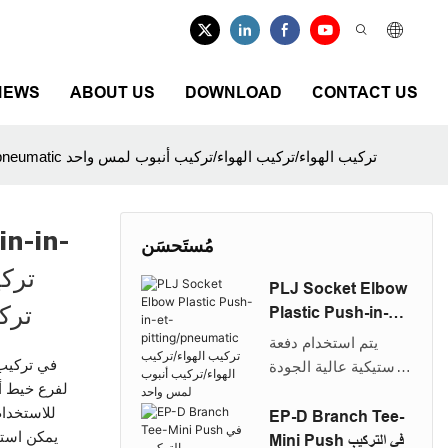
NEWS
ABOUT US
DOWNLOAD
CONTACT US
PB Branch Tee Tee Passion-in-in-pitting/pneumatic تركيب الهواء/تركيب الهواء/تركيب أنبوب لمس واحد
in-in-
مُستَحسَن
PLJ Socket Elbow
ترك
Plastic Push-in-et-
pitting/pneumatic
يتم استخدام دفعة
تركيب الهواء/تركيب الهواء/
بلاستيكية عالية الجودة
تركيب أنبوب لمس واحد
NTA PLJ في كوع/
للاستخدام 
توصيل المقبس في
EP-D Branch Tee-
يمكن است
تركيب الكوع لتغيير
Mini Push في التركيب