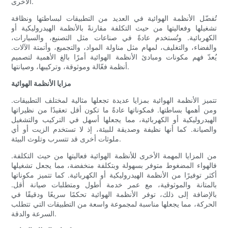
الأخرى.
تُفضّل الأنظمة الهوائية في العديد من التطبيقات لبساطتها ونظافة
تشغيلها وفعاليتها من حيث التكلفة مقارنةً بالأنظمة الهيدروليكية أو
الكهربائية. وتُستخدم عادةً في صناعات مثل التصنيع، والسيارات،
والفضاء، والتغليف، لمهام مثل مناولة المواد، والتجميع، وأتمتة الآلات.
يُعدّ فهم مكونات ومبادئ الأنظمة الهوائية أمرًا بالغ الأهمية لتصميم
أنظمة فعّالة وموثوقة، وتركيبها، وصيانتها.
مزايا الأنظمة الهوائية
تتميز الأنظمة الهوائية بمزايا عديدة تجعلها مثالية لمختلف التطبيقات.
ومن أهمها بساطتها. فمكوناتها عادةً ما تكون أقل تعقيدًا من نظيراتها
الهيدروليكية أو الكهربائية، مما يجعلها أسهل في التركيب والتشغيل
والصيانة. كما أنها نظيفة وصديقة للبيئة، إذ لا تستخدم الزيت أو أي
ملوثات أخرى قد تتسرب وتلوث البيئة.
من المزايا المهمة الأخرى للأنظمة الهوائية فعاليتها من حيث التكلفة.
فالهواء المضغوط متوفر بسهولة وبتكلفة منخفضة، مما يجعل تشغيلها
أكثر توفيرًا من الأنظمة الهيدروليكية أو الكهربائية. كما تتميز مكوناتها
بالمتانة والموثوقية، مع عمر خدمة أطول ومتطلبات صيانة أقل.
بالإضافة إلى ذلك، توفر الأنظمة الهوائية تحكمًا سريعًا ودقيقًا في
الحركة، مما يجعلها مناسبة لمجموعة واسعة من التطبيقات التي تتطلب
السرعة والدقة.