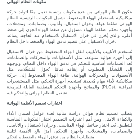
مكونات النظام الهوائي
يتكون النظام الهوائي من عدة مكونات رئيسية تعمل معًا لتوليد حركة
ميكانيكية باستخدام الهواء المضغوط. تشمل المكونات الرئيسية للنظام
الهوائي ضاغط هواء، وخزان استقبال، وأنابيب، وصمامات، ومشغلات،
وأجهزة تحكم. ضاغط الهواء مسؤول عن ضغط الهواء الجوي إلى ضغط
أعلى، والذي يُخزن في خزان الاستقبال للاستخدام عند الحاجة. يساعد
خزان الاستقبال على تنظيم تدفق الهواء والضغط داخل النظام.
تُستخدم الأنابيب والأنابيب لنقل الهواء المضغوط من خزان الاستقبال
إلى أجهزة هوائية متنوعة، مثل الأسطوانات والمحركات والصمامات.
تُعد الصمامات أساسية للتحكم في تدفق الهواء داخل النظام، وتوجيهه
إلى المُشغِّل المطلوب أو إيقافه تمامًا. تُحوّل المُشغِّلات، مثل
الأسطوانات والمحركات الهوائية، طاقة الهواء المضغوط إلى حركة
ميكانيكية لأداء مهام مُحددة. تُستخدم أجهزة التحكم، مثل المستشعرات
والمفاتيح وأجهزة التحكم المنطقية القابلة للبرمجة (PLCs)، لمراقبة
تشغيل النظام الهوائي والتحكم فيه.
اعتبارات تصميم الأنظمة الهوائية
يتطلب تصميم نظام هوائي دراسة متأنية لعدة عوامل لضمان الأداء
والكفاءة الأمثل. ومن أهم اعتبارات التصميم اختيار المكونات المناسبة
للتطبيق. يُعد اختيار ضاغط الهواء المناسب، وخزان الاستقبال، والأنابيب،
والصمامات، والمشغلات، وأجهزة التحكم، أمرًا بالغ الأهمية لتلبية
متطلبات النظام من تدفق الهواء والضغط والتحكم.