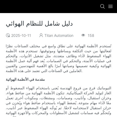
دليل شامل للنظام الهوائي
2025-10-11
Titan Automation
158
تُستخدم الأنظمة الهوائية على نطاق واسع في مختلف الصناعات نظرًا
لفعاليتها من حيث التكلفة وبساطتها وموثوقيتها. تستخدم هذه الأنظمة
الهواء المضغوط لأداء وظائف متعددة، مثل تشغيل الأدوات، والتحكم
في عمليات الأتمتة، والتحكم في الصمامات. يُعد فهم آلية عمل الأنظمة
الهوائية وكيفية تصميمها وصيانتها أمرًا بالغ الأهمية للمهندسين والفنيين
العاملين في الصناعات التي تعتمد على هذه الأنظمة.
مقدمة في الأنظمة الهوائية
النيوماتيك فرع من فروع الهندسة يُعنى باستخدام الهواء المضغوط أو
الغاز لتوليد الحركة الميكانيكية. تتكون الأنظمة الهوائية من ضاغط هواء،
وخزان استقبال، وأنابيب، وصمامات، ومشغلات، ومكونات أخرى تعمل
معًا لأداء مهام متنوعة. يُضغط الهواء باستخدام ضاغط هواء ويُخزن في
خزان استقبال لاستخدامه لاحقًا. ثم يُوجَّه الهواء المضغوط عبر أنابيب،
وتُتحكَّم فيه صمامات لتشغيل الأسطوانات والمحركات والأجهزة الهوائية