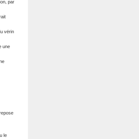
ion, par
ait
du vérin
e une
une
 repose
u le