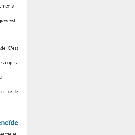
nements
ques est
nde. C’est
es objets
ui
ite pas le
énoïde
étrole et