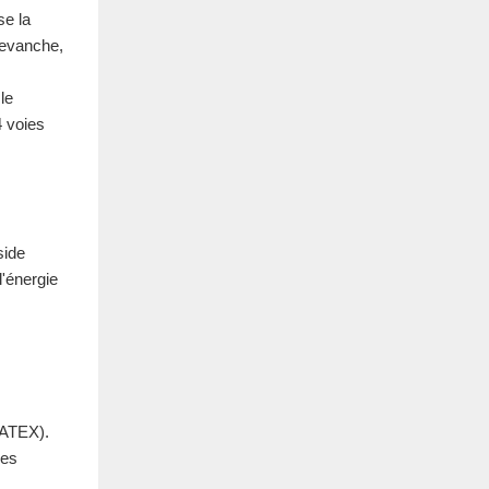
se la
revanche,
le
4 voies
side
l'énergie
s ATEX).
des