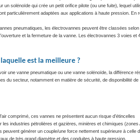
n solénoïde qui crée un petit orifice pilote (ou une fuite), lequel utili
ont particulièrement adaptées aux applications à haute pression. En 
 vannes pneumatiques, les électrovannes peuvent être classées selon 
’ouverture et la fermeture de la vanne. Les électrovannes 3 voies et 
aquelle est la meilleure ?
savoir une vanne pneumatique ou une vanne solénoïde, la différence ré
es du secteur, notamment en matière de sécurité, de disponibilité de 
l’air comprimé, ces vannes ne présentent aucun risque d’étincelles
ur les industries pétrolières et gazières, minières et chimiques (zone
 peuvent générer un couple/une force nettement supérieure à celle 
yaux de très grand diamètre et des conduites à haute pression.