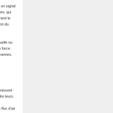
 un signal
re, qui
nent le
ion du
uelle ou
e force
 vannes.
inissent
re leurs
flux d'air