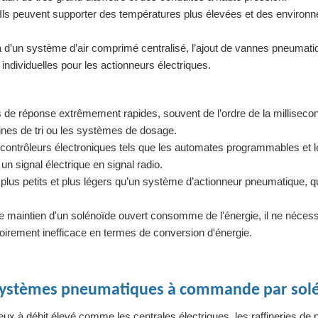
ls peuvent supporter des températures plus élevées et des environ
jà d’un système d’air comprimé centralisé, l’ajout de vannes pneumati
ndividuelles pour les actionneurs électriques.
 de réponse extrêmement rapides, souvent de l’ordre de la milliseco
hines de tri ou les systèmes de dosage.
s contrôleurs électroniques tels que les automates programmables et l
un signal électrique en signal radio.
lus petits et plus légers qu’un système d’actionneur pneumatique, q
e maintien d'un solénoïde ouvert consomme de l'énergie, il ne nécess
oirement inefficace en termes de conversion d'énergie.
s systèmes pneumatiques à commande par sol
 à débit élevé comme les centrales électriques, les raffineries de p