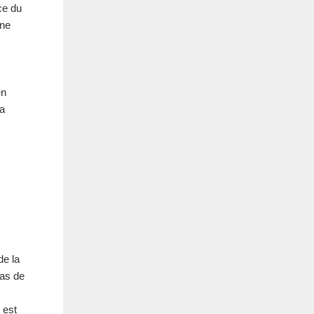
ce du
rne
en
la
de la
cas de
 est