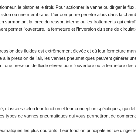
neur, le piston et le tiroir. Pour actionner la vanne ou diriger le flux,
 piston ou une membrane. L’air comprimé pénètre alors dans la chamb
 surmontant la force du ressort interne ou les frottements qui entraî
nt permet l’ouverture, la fermeture et l’inversion du sens de circulat
pression des fluides est extrêmement élevée et où leur fermeture man
 à la pression de l'air, les vannes pneumatiques peuvent générer un
ant une pression de fluide élevée pour l'ouverture ou la fermeture des
 classées selon leur fonction et leur conception spécifiques, qui déf
lques types de vannes pneumatiques qui vous permettront de comprend
umatiques les plus courants. Leur fonction principale est de diriger le 