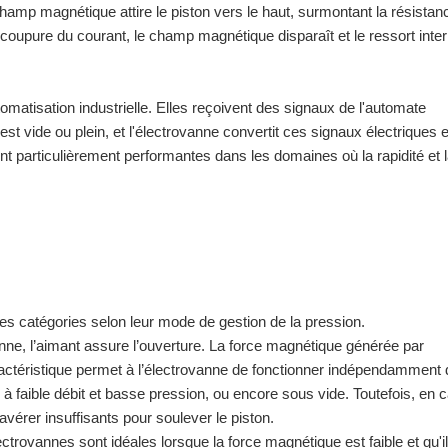
hamp magnétique attire le piston vers le haut, surmontant la résistan
 coupure du courant, le champ magnétique disparaît et le ressort inte
matisation industrielle. Elles reçoivent des signaux de l'automate
st vide ou plein, et l'électrovanne convertit ces signaux électriques 
nt particulièrement performantes dans les domaines où la rapidité et 
 catégories selon leur mode de gestion de la pression.
ne, l’aimant assure l’ouverture. La force magnétique générée par
caractéristique permet à l’électrovanne de fonctionner indépendamment 
ns à faible débit et basse pression, ou encore sous vide. Toutefois, en 
érer insuffisants pour soulever le piston.
trovannes sont idéales lorsque la force magnétique est faible et qu'il