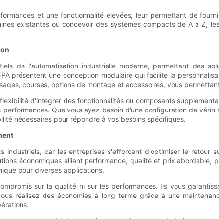
rformances et une fonctionnalité élevées, leur permettant de fourn
hines existantes ou concevoir des systèmes compacts de A à Z, les
ion
ntiels de l'automatisation industrielle moderne, permettant des so
A présentent une conception modulaire qui facilite la personnalisati
alésages, courses, options de montage et accessoires, vous permettan
flexibilité d'intégrer des fonctionnalités ou composants supplémenta
eurs performances. Que vous ayez besoin d'une configuration de vérin
bilité nécessaires pour répondre à vos besoins spécifiques.
ment
 industriels, car les entreprises s'efforcent d'optimiser le retou
ons économiques alliant performance, qualité et prix abordable, pou
ique pour diverses applications.
mpromis sur la qualité ni sur les performances. Ils vous garantisse
vous réalisez des économies à long terme grâce à une maintenance 
pérations.