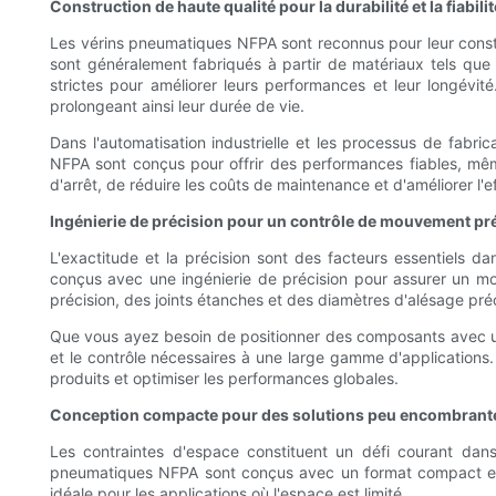
Construction de haute qualité pour la durabilité et la fiabilit
Les vérins pneumatiques NFPA sont reconnus pour leur constru
sont généralement fabriqués à partir de matériaux tels que l
strictes pour améliorer leurs performances et leur longévité
prolongeant ainsi leur durée de vie.
Dans l'automatisation industrielle et les processus de fabric
NFPA sont conçus pour offrir des performances fiables, mêm
d'arrêt, de réduire les coûts de maintenance et d'améliorer l'e
Ingénierie de précision pour un contrôle de mouvement pré
L'exactitude et la précision sont des facteurs essentiels 
conçus avec une ingénierie de précision pour assurer un mo
précision, des joints étanches et des diamètres d'alésage pré
Que vous ayez besoin de positionner des composants avec une r
et le contrôle nécessaires à une large gamme d'applications
produits et optimiser les performances globales.
Conception compacte pour des solutions peu encombrant
Les contraintes d'espace constituent un défi courant dan
pneumatiques NFPA sont conçus avec un format compact et peu e
idéale pour les applications où l'espace est limité.