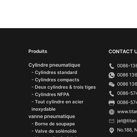
Produits
CONTACT 
Cylindre pneumatique
0086-136
- Cylindres standard
0086 136
- Cylindres compacts
0086 136
- Deux cylindres & trois tiges
0086-574
- Cylindres NFPA
- Tout cylindre en acier
0086-574
inoxydable
www.tita
vanne pneumatique
jet@titan
- Borne de soupape
No.188, N
- Valve de solénoïde