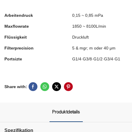
Arbeitendruck
0,15 ~ 0,85 mPa
Maxflowrate
1850 ~ 8100L/min
Flüssigkeit
Druckluft
Filterprecision
5 & ​​mgr; m oder 40 μm
Portsizte
G1/4·G3/8·G1/2·G3/4·G1
Share with:
Produktdetails
Spezifikation