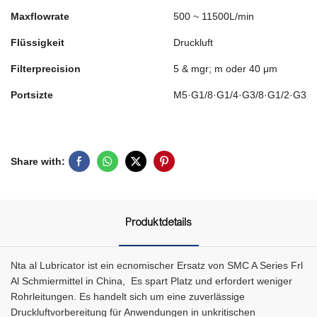
Maxflowrate
500 ~ 11500L/min
Flüssigkeit
Druckluft
Filterprecision
5 & ​​mgr; m oder 40 μm
Portsizte
M5·G1/8·G1/4·G3/8·G1/2·G3/4
Share with:
Produktdetails
Nta al Lubricator ist ein ecnomischer Ersatz von SMC A Series Frl
Al Schmiermittel in China, Es spart Platz und erfordert weniger
Rohrleitungen. Es handelt sich um eine zuverlässige
Druckluftvorbereitung für Anwendungen in unkritischen