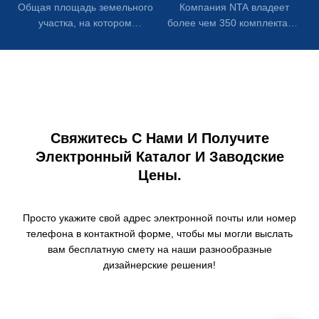
Общая площадь земельного
Компания NTA владеет
участка, на котором
более чем 350 комплектами
расположен жилой комплекс
высокоточных станков, 50%
NTA, составляет 35 800
из которых импортированы
квадратных метров, а
из США и Японии.
площадь застройки — 39 000
квадратных метров.
Свяжитесь С Нами И Получите
Электронный Каталог И Заводские
Цены.
Просто укажите свой адрес электронной почты или номер
телефона в контактной форме, чтобы мы могли выслать
вам бесплатную смету на наши разнообразные
дизайнерские решения!