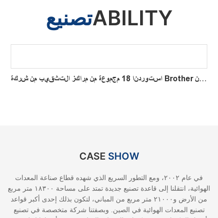
ABILITY
تصنيع
Cit
استوردنا 18 مجموعة من مراكز التثقيب من شركة Brother من
اليابان، وهي آلات ممتازة لعملية تثقيب منتجات الألومنيوم
والنحاس.
CASE
SHOW
في عام ٢٠٠٢، ومع التطور السريع الذي شهده قطاع صناعة المعدات
الهوائية، انتقلنا إلى قاعدة تصنيع جديدة تمتد على مساحة ١٨٣٠٠ متر مربع
من الأرض و٢١٠٠٠ متر مربع من المباني، لتكون بذلك إحدى أكبر قواعد
تصنيع المعدات الهوائية في الصين. وبصفتنا شركة متخصصة في تصنيع