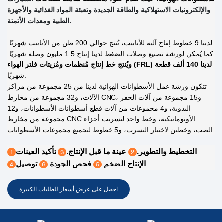
والإلكترونيات الاستهلاكية والطاقة الجديدة وتعبئة المواد الغذائية والأجهزة
الطبية ومعدات الأتمتة.
لدينا 9 خطوط إنتاج آلية للأنابيب، تُنتج حوالي 200 طن من الأنابيب شهريًا.
كما يُمكن لورشة تصنيع وصلات الضغط لدينا إنتاج 1.5 مليون وصلة شهريًا.
ويُنتج خط إنتاج مُنظمات ومُزيتات فلتر الهواء (FRL) لدينا 140 ألف قطعة
شهريًا.
تتكون ورشة عمل الأسطوانات الهوائية لدينا من 25 مجموعة من مراكز
الآلات، و32 مجموعة من مخارط CNC، و15 مجموعة من آلات الحفر
اليدوية، و4 مجموعات من آلات قطع أسطوانات الأسطوانات، و12
مجموعة من مخارط CNC الأوتوماتيكية، وخط واحد لتسريب أجزاء
الصب، وخطين لاختبار التسرب، و5 خطوط لتجميع مجموعات الأسطوانات.
التخطيط والتطوير.
عينة ما قبل الإنتاج.
تأكيد العينات
الإنتاج الضخم.
فحص الجودة.
توصيل
احصل على عرض أسعار للطلبات الكبيرة