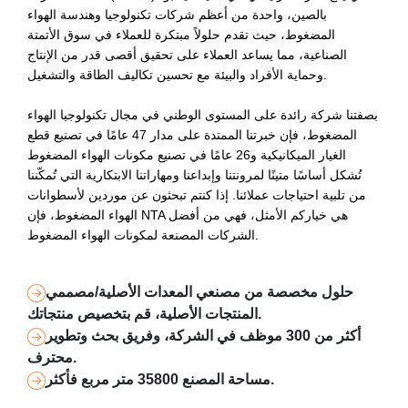
بالصين، واحدة من أعظم شركات تكنولوجيا وهندسة الهواء
المضغوط، حيث تقدم حلولاً مبتكرة للعملاء في سوق الأتمتة
الصناعية، مما يساعد العملاء على تحقيق أقصى قدر من الإنتاج
وحماية الأفراد والبيئة مع تحسين تكاليف الطاقة والتشغيل.
بصفتنا شركة رائدة على المستوى الوطني في مجال تكنولوجيا الهواء
المضغوط، فإن خبرتنا الممتدة على مدار 47 عامًا في تصنيع قطع
الغيار الميكانيكية و26 عامًا في تصنيع مكونات الهواء المضغوط
تُشكل أساسًا متينًا لمرونتنا وإبداعنا ومهاراتنا الابتكارية التي تُمكّننا
من تلبية احتياجات عملائنا. إذا كنتم تبحثون عن موردين لأسطوانات
الهواء المضغوط، فإن NTA هي خياركم الأمثل، فهي من أفضل
الشركات المصنعة لمكونات الهواء المضغوط.
حلول مخصصة من مصنعي المعدات الأصلية/مصممي
المنتجات الأصلية، قم بتخصيص منتجاتك.
أكثر من 300 موظف في الشركة، وفريق بحث وتطوير
محترف.
مساحة المصنع 35800 متر مربع فأكثر.