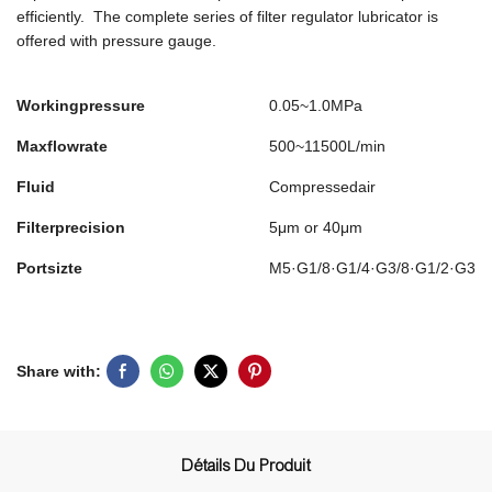
efficiently. The complete series of filter regulator lubricator is
offered with pressure gauge.
Workingpressure
0.05~1.0MPa
Maxflowrate
500~11500L/min
Fluid
Compressedair
Filterprecision
5μm or 40μm
Portsizte
M5·G1/8·G1/4·G3/8·G1/2·G3/4
Share with:
Détails Du Produit