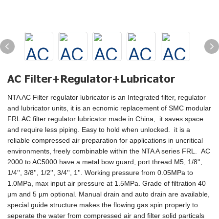
AC Filter+Regulator+Lubricator
NTA AC Filter regulator lubricator is an Integrated filter, regulator
and lubricator units, it is an ecnomic replacement of SMC modular
FRL AC filter regulator lubricator made in China, it saves space
and require less piping. Easy to hold when unlocked. it is a
reliable compressed air preparation for applications in uncritical
environments, freely combinable within the NTA A series FRL. AC
2000 to AC5000 have a metal bow guard, port thread M5, 1/8'',
1/4'', 3/8'', 1/2'', 3/4'', 1''. Working pressure from 0.05MPa to
1.0MPa, max input air pressure at 1.5MPa. Grade of filtration 40
µm and 5 µm optional. Manual drain and auto drain are available,
special guide structure makes the flowing gas spin properly to
seperate the water from compressed air and filter solid particals