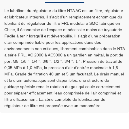
Le lubrifiant du régulateur du filtre NTA AC est un filtre, régulateur
et lubricateur intégrés, il s'agit d'un remplacement ecnomique du
lubrifiant du régulateur de filtre FRL modulaire SMC fabriqué en
Chine, il économise de l'espace et nécessite moins de tuyauterie.
Facile à tenir lorsqu'il est déverrouillé. Il s'agit d'une préparation
d'air comprimée fiable pour les applications dans des
environnements non critiques, librement combinables dans le NTA
a série FRL. AC 2000 à AC5000 a un gardien en métal, le port de
port M5, 1/8 '', 1/4 '', 3/8 '', 1/2 '', 3/4 '', 1 ''. Pression de travail de
0,05 MPa à 1,0 MPa, la pression d'air d'entrée maximale à 1,5
MPa. Grade de filtration 40 µm et 5 µm facultatif. Le drain manuel
et le drain automatique sont disponibles, une structure de
guidage spéciale rend le rotation du gaz qui coule correctement
pour séparer efficacement l'eau comprimée de l'air comprimé et
filtre efficacement. La série complète de lubrificateur du
régulateur de filtre est proposée avec un manomètre.